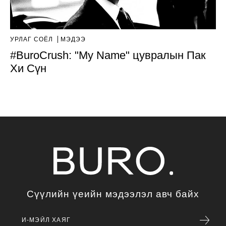
УРЛАГ СОЁЛ
МЭДЭЭ
#BuroCrush: "My Name" цувралын Пак
Хи Сүн
Сүүлийн үеийн мэдээлэл авч байх