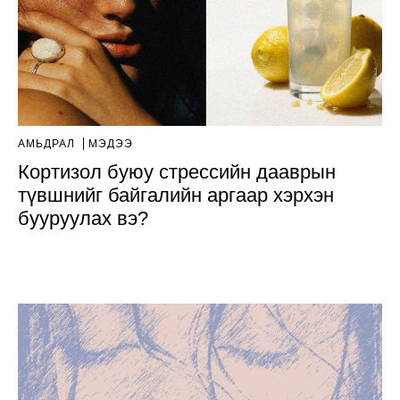
АМЬДРАЛ
МЭДЭЭ
Кортизол буюу стрессийн дааврын
түвшнийг байгалийн аргаар хэрхэн
бууруулах вэ?