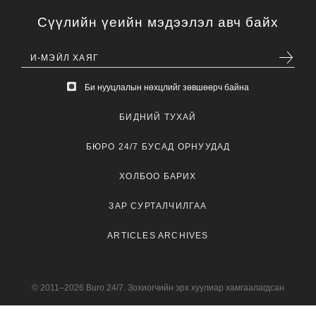
Сүүлийн үеийн мэдээлэл авч байх
Би нууцлалын нөхцлийг зөвшөөрч байна
БИДНИЙ ТУХАЙ
БЮРО 24/7 БУСАД ОРНУУДАД
ХОЛБОО БАРИХ
ЗАР СУРТАЛЧИЛГАА
ARTICLES ARCHIVES
© 2011–2026 Buro 24/7. Зохиогчийн эрх хуулиар хамгаалагдсан