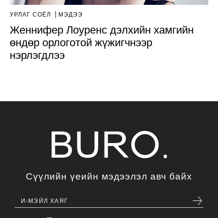
УРЛАГ СОЁЛ
МЭДЭЭ
Женнифер Лоуренс дэлхийн хамгийн
өндөр орлоготой жүжигчнээр
нэрлэгдлээ
Сүүлийн үеийн мэдээлэл авч байх