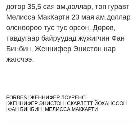
дотор 35,5 сая ам.доллар, топ гуравт
Мелисса МакКарти 23 мая ам.доллар
олсноороо тус тус орсон. Дөрөв,
тавдугаар байруудад жүжигчин Фан
Бинбин, Женнифер Энистон нар
жагсчээ.
FORBES
ЖЕННИФЕР ЛОУРЕНС
ЖЕННИФЕР ЭНИСТОН
СКАРЛЕТТ ЙОХАНССОН
ФАН БИНБИН
МЕЛИССА МАККАРТИ