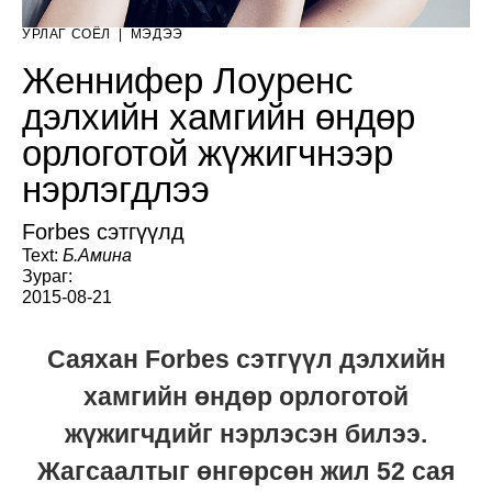
УРЛАГ СОЁЛ
|
МЭДЭЭ
Женнифер Лоуренс
дэлхийн хамгийн өндөр
орлоготой жүжигчнээр
нэрлэгдлээ
Forbes сэтгүүлд
Text:
Б.Амина
Зураг:
2015-08-21
Саяхан Forbes сэтгүүл дэлхийн
хамгийн өндөр орлоготой
жүжигчдийг нэрлэсэн билээ.
Жагсаалтыг өнгөрсөн жил 52 сая