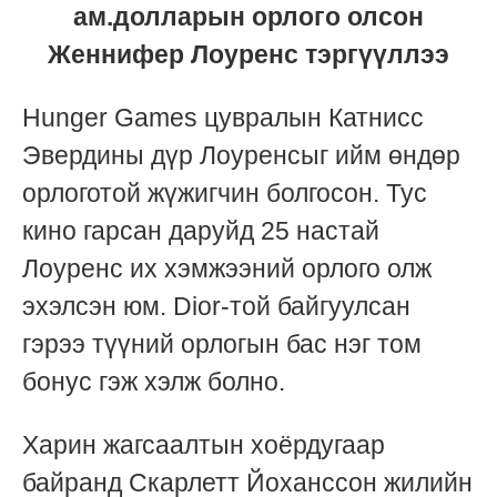
ам.долларын орлого олсон
Женнифер Лоуренс тэргүүллээ
Hunger Games цувралын Катнисс
Эвердины дүр Лоуренсыг ийм өндөр
орлоготой жүжигчин болгосон. Тус
кино гарсан даруйд 25 настай
Лоуренс их хэмжээний орлого олж
эхэлсэн юм. Dior-той байгуулсан
гэрээ түүний орлогын бас нэг том
бонус гэж хэлж болно.
Харин жагсаалтын хоёрдугаар
байранд Скарлетт Йоханссон жилийн