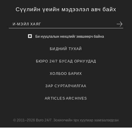
Сүүлийн үеийн мэдээлэл авч байх
Би нууцлалын нөхцлийг зөвшөөрч байна
БИДНИЙ ТУХАЙ
БЮРО 24/7 БУСАД ОРНУУДАД
ХОЛБОО БАРИХ
ЗАР СУРТАЛЧИЛГАА
ARTICLES ARCHIVES
© 2011–2026 Buro 24/7. Зохиогчийн эрх хуулиар хамгаалагдсан