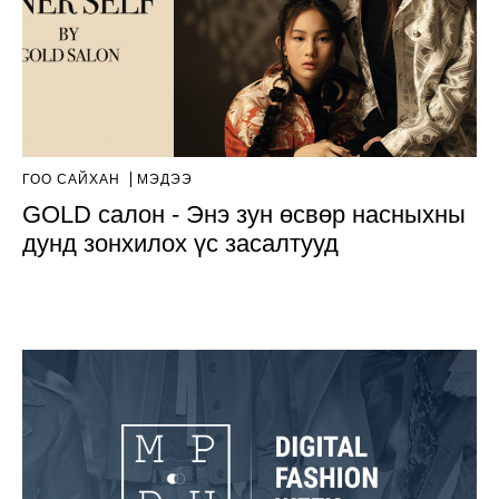
ГОО САЙХАН
МЭДЭЭ
GOLD салон - Энэ зун өсвөр насныхны
дунд зонхилох үс засалтууд