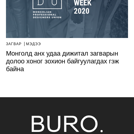
ЗАГВАР
МЭДЭЭ
Монголд анх удаа дижитал загварын
долоо хоног зохион байгуулагдах гэж
байна