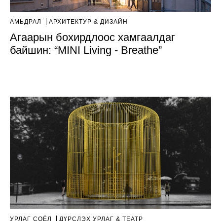
АМЬДРАЛ
AРХИТЕКТУР & ДИЗАЙН
Агаарын бохирдлоос хамгаалдаг
байшин: “MINI Living - Breathe”
УРЛАГ СОЁЛ
ДҮРСЛЭХ УРЛАГ & ТЕАТР