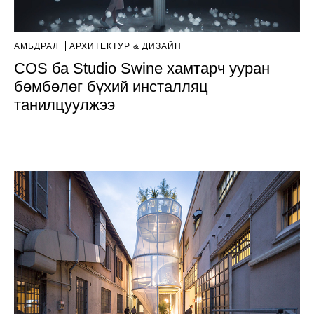
АМЬДРАЛ
AРХИТЕКТУР & ДИЗАЙН
COS ба Studio Swine хамтарч ууран
бөмбөлөг бүхий инсталляц
танилцуулжээ