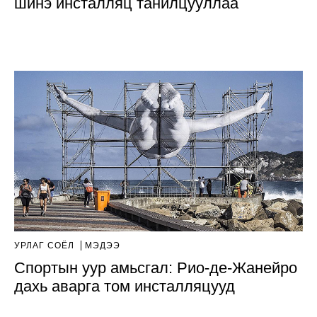
шинэ инсталляц танилцууллаа
УРЛАГ СОЁЛ
МЭДЭЭ
Спортын уур амьсгал: Рио-де-Жанейро
дахь аварга том инсталляцууд