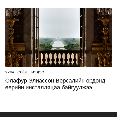
УРЛАГ СОЁЛ
МЭДЭЭ
Олафур Элиассон Версалийн ордонд
өөрийн инсталляцаа байгуулжээ