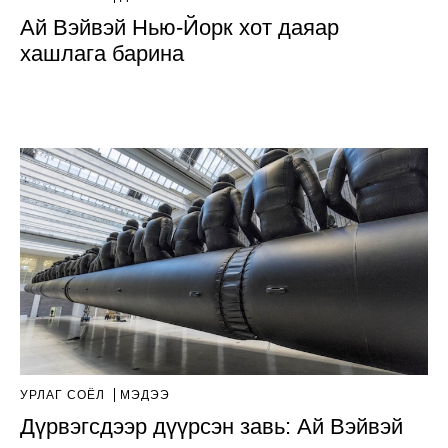
Ай Вэйвэй Нью-Йорк хот даяар
хашлага барина
УРЛАГ СОЁЛ
МЭДЭЭ
Дүрвэгсдээр дүүрсэн завь: Ай Вэйвэй