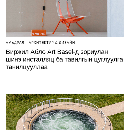
АМЬДРАЛ
AРХИТЕКТУР & ДИЗАЙН
Виржил Абло Art Basel-д зориулан
шинэ инсталляц ба тавилгын цуглуулга
танилцууллаа