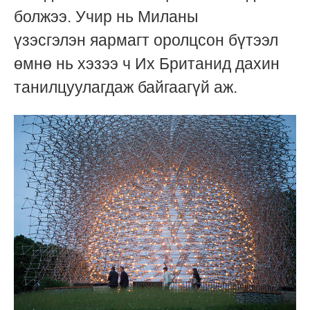
болжээ. Учир нь Миланы
үзэсгэлэн
яармагт
оролцсон бүтээл
өмнө нь хэзээ ч Их Британид дахин
танилцуулагдаж байгаагүй аж.