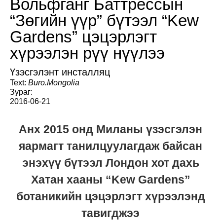
Вольфганг Баттрессын
“Зөгийн үүр” бүтээл “Kew
Gardens” цэцэрлэгт
хүрээлэн рүү нүүлээ
Үзэсгэлэнт инсталляц
Text:
Buro.Mongolia
Зураг:
2016-06-21
Анх 2015 онд Миланы үзэсгэлэн
яармагт танилцуулагдаж байсан
энэхүү бүтээл Лондон хот дахь
Хатан хааны “Kew Gardens”
ботаникийн цэцэрлэгт хүрээлэнд
тавигджээ