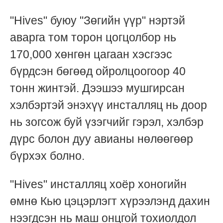
"Hives" буюу "Зөгийн үүр" нэртэй
аварга том торон цогцолбор нь
170,000 хөнгөн цагаан хэсгээс
бүрдсэн бөгөөд ойролцоогоор 40
тонн жинтэй. Дээшээ мушгирсан
хэлбэртэй энэхүү инсталляц нь доор
нь зогсож буй үзэгчийг гэрэл, хэлбэр
дүрс болон дуу авианы нөлөөгөөр
бүрхэх болно.
"Hives" инсталляц хоёр хоногийн
өмнө Кью цэцэрлэгт хүрээлэнд дахин
нээгдсэн нь маш онцгой тохиолдол