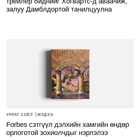
трейлер биднийг Хогвартс-д аваачиж,
залуу Дамблдортой танилцуулна
УРЛАГ СОЁЛ
МЭДЭЭ
Forbes сэтгүүл дэлхийн хамгийн өндөр
орлоготой зохиолчдыг нэрлэлээ