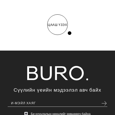
ЦААШ ҮЗЭХ
Сүүлийн үеийн мэдээлэл авч байх
Би нууцлалын нөхцлийг зөвшөөрч байна