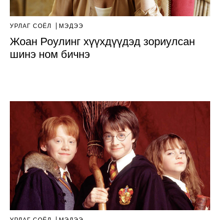
УРЛАГ СОЁЛ
МЭДЭЭ
Жоан Роулинг хүүхдүүдэд зориулсан
шинэ ном бичнэ
УРЛАГ СОЁЛ
МЭДЭЭ