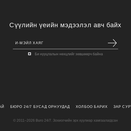
Сүүлийн үеийн мэдээлэл авч байх
Би нууцлалын нөхцлийг зөвшөөрч байна
АЙ
БЮРО 24/7 БУСАД ОРНУУДАД
ХОЛБОО БАРИХ
ЗАР СУ
© 2011–2026 Buro 24/7. Зохиогчийн эрх хуулиар хамгаалагдсан