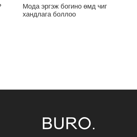
?
Мода эргэж богино өмд чиг
хандлага боллоо