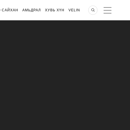
О САЙХАН
АМЬДРАЛ
ХУВЬ ХҮН
VELIN