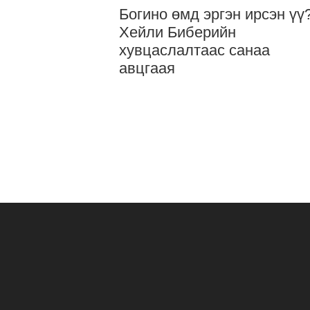
Богино өмд эргэн ирсэн үү
Хейли Биберийн
хувцаслалтаас санаа
авцгаая