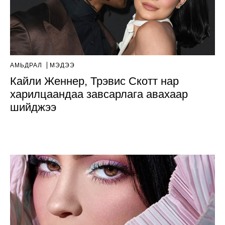
АМЬДРАЛ
МЭДЭЭ
Кайли Женнер, Трэвис Скотт нар
харилцаандаа завсарлага авахаар
шийджээ