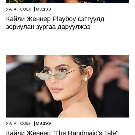
УРЛАГ СОЁЛ
МЭДЭЭ
Кайли Женнер Playboy сэтгүүлд
зориулан зургаа даруулжээ
УРЛАГ СОЁЛ
МЭДЭЭ
Кайли Женнер "The Handmaid's Tale"