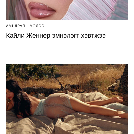
АМЬДРАЛ
МЭДЭЭ
Кайли Женнер эмнэлэгт хэвтжээ