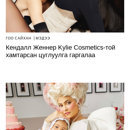
ГОО САЙХАН
МЭДЭЭ
Кендалл Женнер Kylie Cosmetics-той
хамтарсан цуглуулга гаргалаа