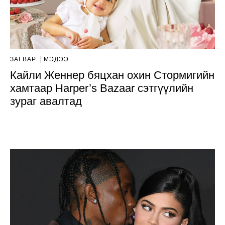
ЗАГВАР
МЭДЭЭ
Кайли Женнер бяцхан охин Стормигийн
хамтаар Harper’s Bazaar cэтгүүлийн
зураг авалтад