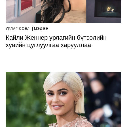
УРЛАГ СОЁЛ
МЭДЭЭ
Кайли Женнер урлагийн бүтээлийн
хувийн цуглуулгаа харууллаа