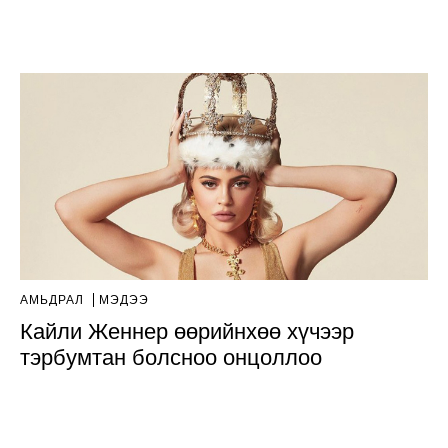
АМЬДРАЛ
МЭДЭЭ
Кайли Женнер өөрийнхөө хүчээр
тэрбумтан болсноо онцоллоо