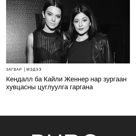
ЗАГВАР
МЭДЭЭ
Кендалл ба Кайли Женнер нар зургаан
хувцасны цуглуулга гаргана