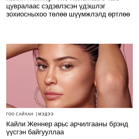
цувралаас сэдэвлэсэн үдэшлэг
зохиосныхоо төлөө шүүмжлэлд өртлөө
ГОО САЙХАН
МЭДЭЭ
Кайли Женнер арьс арчилгааны брэнд
үүсгэн байгууллаа