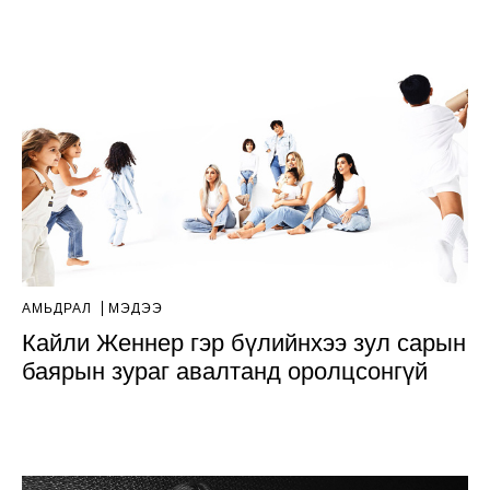
АМЬДРАЛ
МЭДЭЭ
Кайли Женнер гэр бүлийнхээ зул сарын
баярын зураг авалтанд оролцсонгүй