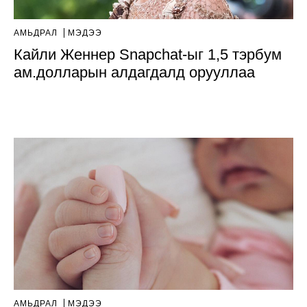
АМЬДРАЛ
МЭДЭЭ
Кайли Женнер Snapchat-ыг 1,5 тэрбум
ам.долларын алдагдалд орууллаа
АМЬДРАЛ
МЭДЭЭ