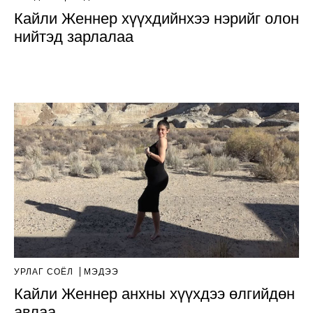
Кайли Женнер хүүхдийнхээ нэрийг олон
нийтэд зарлалаа
УРЛАГ СОЁЛ
МЭДЭЭ
Кайли Женнер анхны хүүхдээ өлгийдөн
авлаа