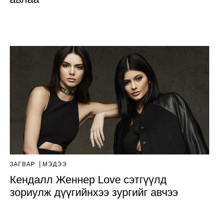
ЗАГВАР
МЭДЭЭ
Кендалл Женнер Love сэтгүүлд
зориулж дүүгийнхээ зургийг авчээ