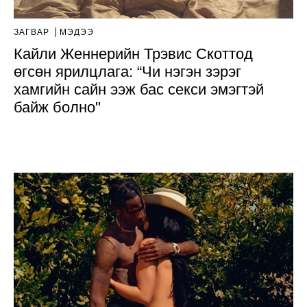
ЗАГВАР
МЭДЭЭ
Кайли Женнерийн Трэвис Скоттод
өгсөн ярилцлага: “Чи нэгэн зэрэг
хамгийн сайн ээж бас секси эмэгтэй
байж болно"