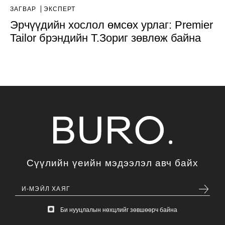
ЗАГВАР
ЭКСПЕРТ
Эрчүүдийн хослол өмсөх урлаг: Premier
Tailor брэндийн Т.Зориг зөвлөж байна
Сүүлийн үеийн мэдээлэл авч байх
Би нууцлалын нөхцлийг зөвшөөрч байна