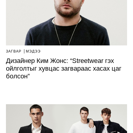
ЗАГВАР
МЭДЭЭ
Дизайнер Ким Жонс: “Streetwear гэх
ойлголтыг хувцас загвараас хасах цаг
болсон”