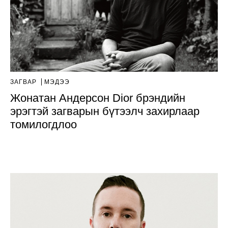
ЗАГВАР
МЭДЭЭ
Жонатан Андерсон Dior брэндийн
эрэгтэй загварын бүтээлч захирлаар
томилогдлоо