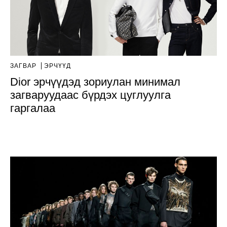
ЗАГВАР
ЭРЧҮҮД
Dior эрчүүдэд зориулан минимал
загваруудаас бүрдэх цуглуулга
гаргалаа