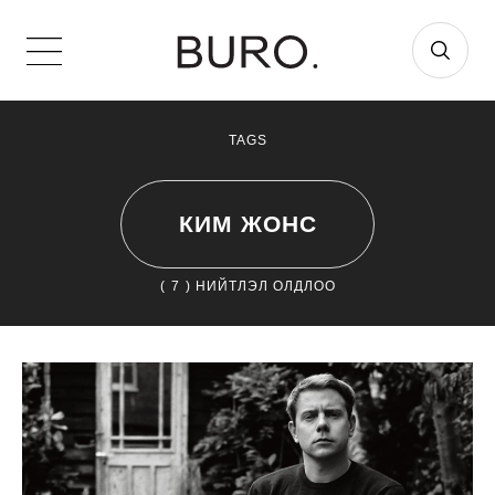
TAGS
КИМ ЖОНС
(
7
) НИЙТЛЭЛ ОЛДЛОО