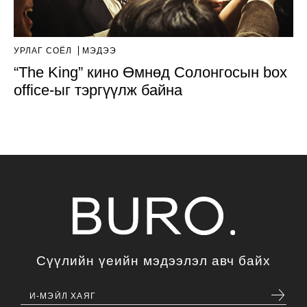
УРЛАГ СОЁЛ
МЭДЭЭ
“The King” кино Өмнөд Солонгосын box
office-ыг тэргүүлж байна
Сүүлийн үеийн мэдээлэл авч байх