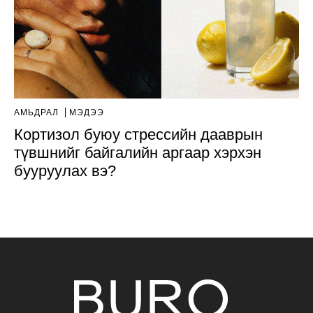
АМЬДРАЛ
МЭДЭЭ
Кортизол буюу стрессийн дааврын
түвшнийг байгалийн аргаар хэрхэн
бууруулах вэ?