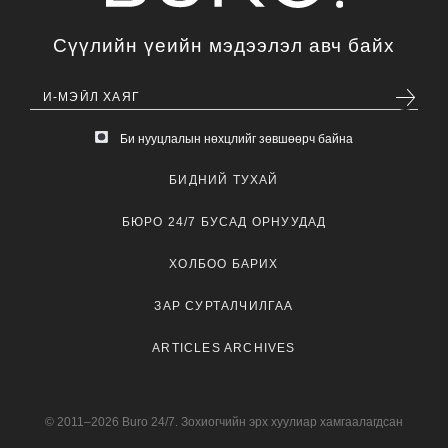
Сүүлийн үеийн мэдээлэл авч байх
Би нууцлалын нөхцлийг зөвшөөрч байна
БИДНИЙ ТУХАЙ
БЮРО 24/7 БУСАД ОРНУУДАД
ХОЛБОО БАРИХ
ЗАР СУРТАЛЧИЛГАА
ARTICLES ARCHIVES
© 2011–2026 Buro 24/7. Зохиогчийн эрх хуулиар хамгаалагдсан