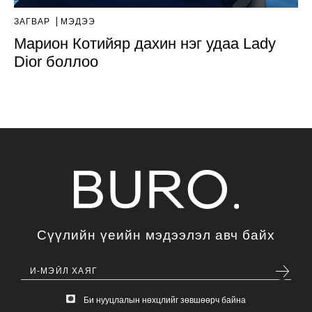
ЗАГВАР
МЭДЭЭ
Марион Котийяр дахин нэг удаа Lady
Dior боллоо
Сүүлийн үеийн мэдээлэл авч байх
Би нууцлалын нөхцлийг зөвшөөрч байна