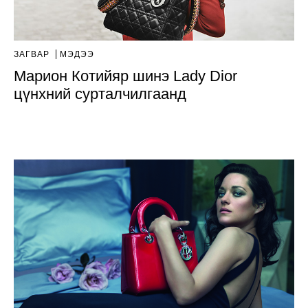
ЗАГВАР
МЭДЭЭ
Марион Котийяр шинэ Lady Dior
цүнхний сурталчилгаанд