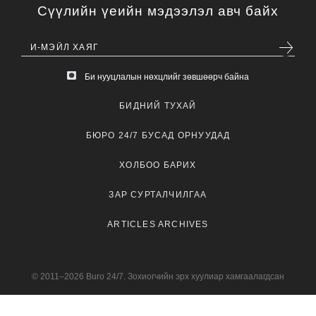
Сүүлийн үеийн мэдээлэл авч байх
Би нууцлалын нөхцлийг зөвшөөрч байна
БИДНИЙ ТУХАЙ
БЮРО 24/7 БУСАД ОРНУУДАД
ХОЛБОО БАРИХ
ЗАР СУРТАЛЧИЛГАА
ARTICLES ARCHIVES
© 2011–2026 Buro 24/7. Зохиогчийн эрх хуулиар хамгаалагдсан