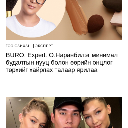
ГОО САЙХАН
ЭКСПЕРТ
BURO. Expert: О.Наранбилэг минимал
будалтын нууц болон өөрийн онцлог
төрхийг хайрлах талаар ярилаа