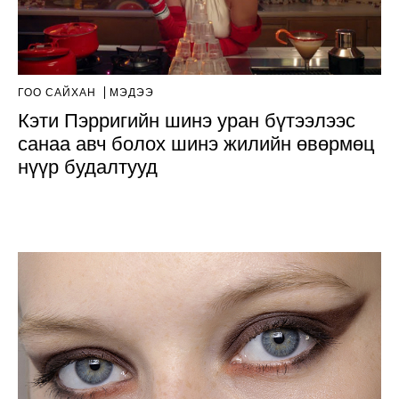
ГОО САЙХАН
МЭДЭЭ
Кэти Пэрригийн шинэ уран бүтээлээс
санаа авч болох шинэ жилийн өвөрмөц
нүүр будалтууд