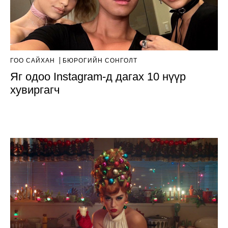
ГОО САЙХАН
БЮРОГИЙН СОНГОЛТ
Яг одоо Instagram-д дагах 10 нүүр
хувиргагч