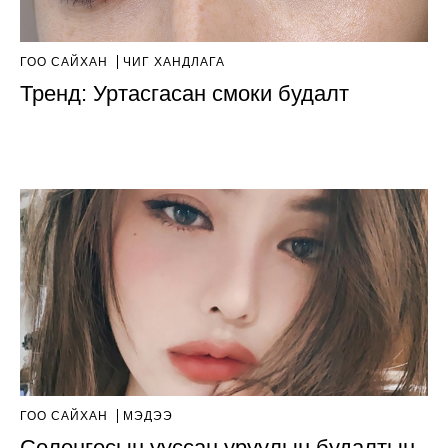
ГОО САЙХАН
ЧИГ ХАНДЛАГА
Тренд: Уртасгасан смоки будалт
ГОО САЙХАН
МЭДЭЭ
Солонгосын ууссан уруулын будалтын