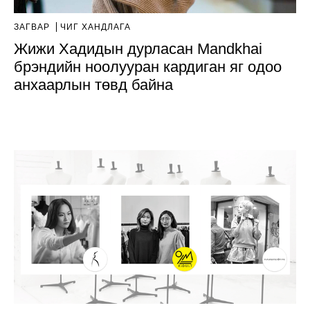
ЗАГВАР
ЧИГ ХАНДЛАГА
Жижи Хадидын дурласан Mandkhai
брэндийн ноолууран кардиган яг одоо
анхаарлын төвд байна