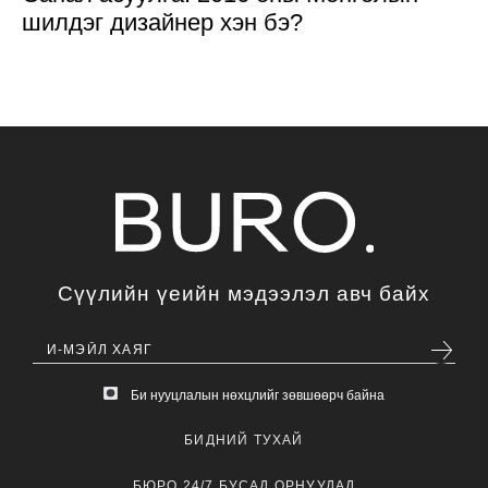
шилдэг дизайнер хэн бэ?
Сүүлийн үеийн мэдээлэл авч байх
Би нууцлалын нөхцлийг зөвшөөрч байна
БИДНИЙ ТУХАЙ
БЮРО 24/7 БУСАД ОРНУУДАД