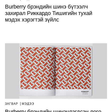
Burberry брэндийн шинэ бүтээлч
захирал Риккардо Тишигийн тухай
мэдэх хэрэгтэй зүйлс
ЗАГВАР
МЭДЭЭ
Burberry брэндийн шинэчлэгдсэн лого