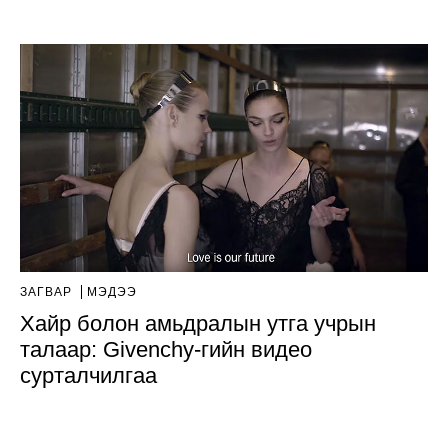
ЗАГВАР
МЭДЭЭ
Хайр болон амьдралын утга учрын
талаар: Givenchy-гийн видео
сурталчилгаа