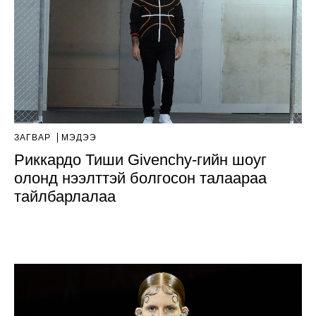
ЗАГВАР
МЭДЭЭ
Риккардо Тиши Givenchy-гийн шоуг
олонд нээлттэй болгосон талаараа
тайлбарлалаа