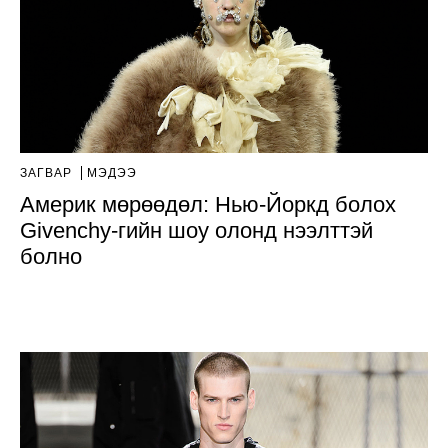
ЗАГВАР
МЭДЭЭ
Америк мөрөөдөл: Нью-Йоркд болох
Givenchy-гийн шоу олонд нээлттэй
болно