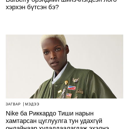
хэрхэн бүтсэн бэ?
ЗАГВАР
МЭДЭЭ
Nike ба Риккардо Тиши нарын
хамтарсан цуглуулга тун удахгүй
онлайнаар худалдаалагдаж эхэлнэ