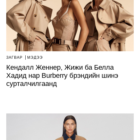
ЗАГВАР
МЭДЭЭ
Кендалл Женнер, Жижи ба Белла
Хадид нар Burberry брэндийн шинэ
сурталчилгаанд