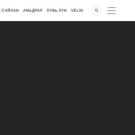
О САЙХАН
АМЬДРАЛ
ХУВЬ ХҮН
VELIN