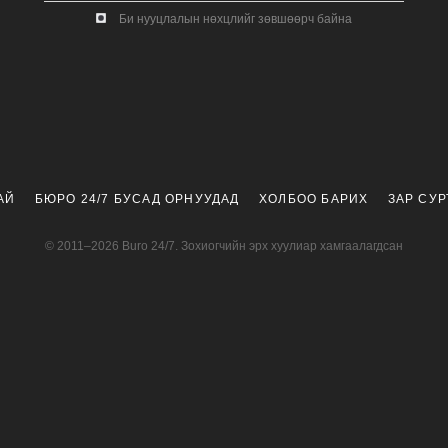
Би нууцлалын нөхцлийг зөвшөөрч байна
АЙ
БЮРО 24/7 БУСАД ОРНУУДАД
ХОЛБОО БАРИХ
ЗАР СУ
© 2011–2026 Buro 24/7. Зохиогчийн эрх хуулиар хамгаалагдсан