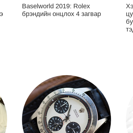
Baselworld 2019: Rolex
Хэ
э
брэндийн онцлох 4 загвар
цу
бу
тэ
ба