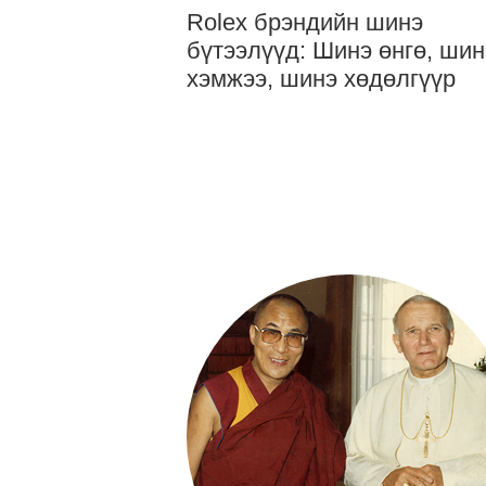
Rolex брэндийн шинэ
бүтээлүүд: Шинэ өнгө, шин
хэмжээ, шинэ хөдөлгүүр