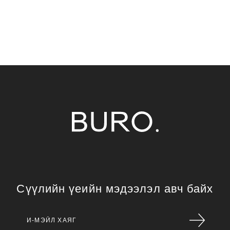
Сүүлийн үеийн мэдээлэл авч байх