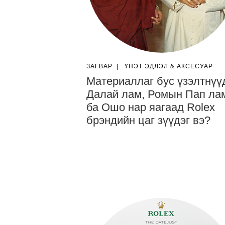
ЗАГВАР
|
ҮНЭТ ЭДЛЭЛ & АКСЕСУАР
Материаллаг бус үзэлтнүү
Далай лам, Ромын Пап ла
ба Ошо нар яагаад Rolex
брэндийн цаг зүүдэг вэ?