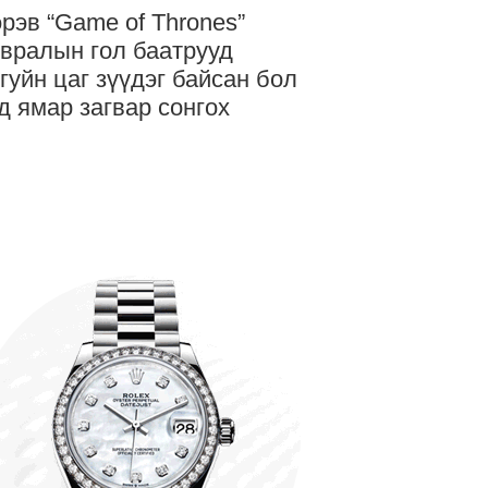
рэв “Game of Thrones”
вралын гол баатрууд
гуйн цаг зүүдэг байсан бол
д ямар загвар сонгох
йсан бэ?