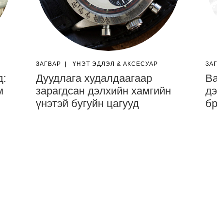
ЗАГВАР
|
ҮНЭТ ЭДЛЭЛ & АКСЕСУАР
ЗА
д:
Дуудлага худалдаагаар
Ba
м
зарагдсан дэлхийн хамгийн
дэ
үнэтэй бугуйн цагууд
бр