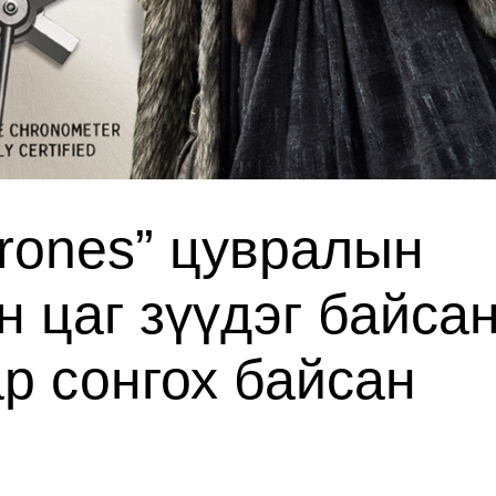
rones” цувралын
н цаг зүүдэг байса
ар сонгох байсан