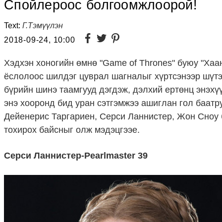
Спойлероос болгоомжлоорой!
Text:
Г.Тэмүүлэн
2018-09-24, 10:00
Хэдхэн хоногийн өмнө "Game of Thrones" буюу "Ха
ёслолоос шилдэг цуврал шагналыг хүртсэнээр шүтэ
бүрийн шинэ таамгууд дэгдэж, дэлхий ертөнц энэхү
энэ хооронд бид уран сэтгэмжээ ашиглан гол баатру
Дейенерис Таргариен, Серси Ланнистер, Жон Сноу 
тохирох байсныг олж мэдэцгээе.
Серси Ланнистер-Pearlmaster 39