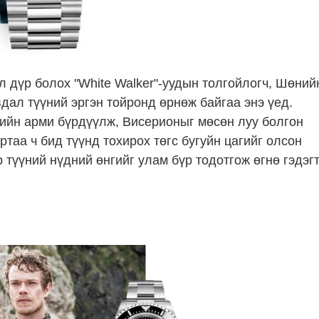
л дүр болох "White Walker"-уудын толгойлогч, Шөний
дал түүний эргэн тойронд өрнөж байгаа энэ үед.
дийн арми бүрдүүлж, Висерионыг мөсөн луу болгон
ртаа ч бид түүнд тохирох төгс бугуйн цагийг олсон
р түүний нүдний өнгийг улам бүр тодотгож өгнө гэдэг