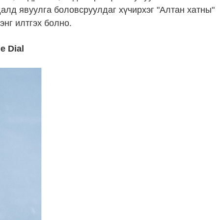
далд явуулга боловсруулдаг хүчирхэг "Алтан хатны"
энг илтгэх болно.
e Dial