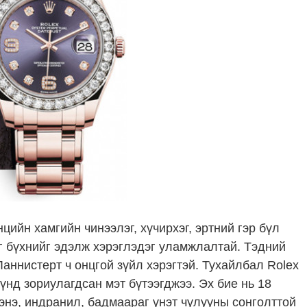
ийн хамгийн чинээлэг, хүчирхэг, эртний гэр бүл
г бүхнийг эдэлж хэрэглэдэг уламжлалтай. Тэдний
аннистерт ч онцгой зүйл хэрэгтэй. Тухайлбал Rolex
үүнд зориулагдсан мэт бүтээгджээ. Эх бие нь 18
дэнэ, индранил, бадмаараг үнэт чулууны сонголттой