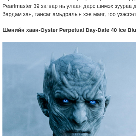
Pearlmaster 39 загвар нь улаан дарс шимэх зуураа 
бардам зан, тансаг амьдралын хэв маяг, гоо үзэсгэл
Шөнийн хаан-Oyster Perpetual Day-Date 40 Ice Blu