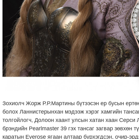
Зохиолч Жорж Р.Р.Мартины бүтээсэн ер бусын ертөнц
болох Ланнистерынхан мэдээж хэрэг хамгийн танса
толгойлогч, Долоон хаант улсын хатан хаан Серси Л
брэндийн Pearlmaster 39 гэх тансаг загвар зөвхөн т
каратын Everose ягаан алтаар бүрхэгдсэн, очир-эр