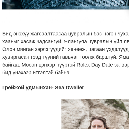
Бид энэхүү жагсаалтаасаа цувралын бас нэгэн чуха
хааныг хасаж чадсангүй. Ялангуяа цувралын үйл яв
Олон мянган зэрлэгүүдийг хөнөөж, цагаан үхдэлүү
хувиргасан гээд түүний гавьяаг тоолж баршгүй. Яма
байгаа. Мөсөн цэнхэр нүүртэй Rolex Day Date загва
бид үнэхээр итгэлтэй байна.
Грейжой удмынхан- Sea Dweller