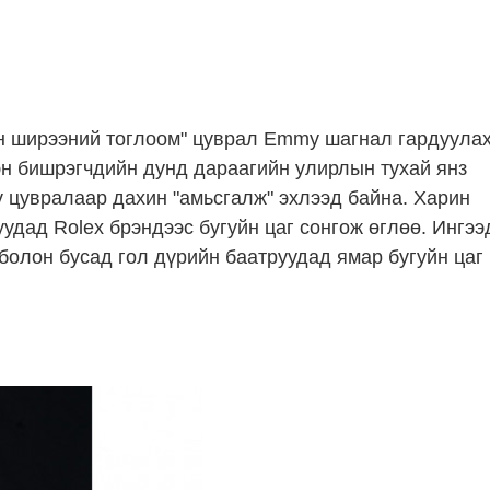
ан ширээний тоглоом" цуврал Emmy шагнал гардуула
н бишрэгчдийн дунд дараагийн улирлын тухай янз
ү цувралаар дахин "амьсгалж" эхлээд байна. Харин
удад Rolex брэндээс бугуйн цаг сонгож өглөө. Ингээ
болон бусад гол дүрийн баатруудад ямар бугуйн цаг