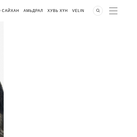
О САЙХАН
АМЬДРАЛ
ХУВЬ ХҮН
VELIN