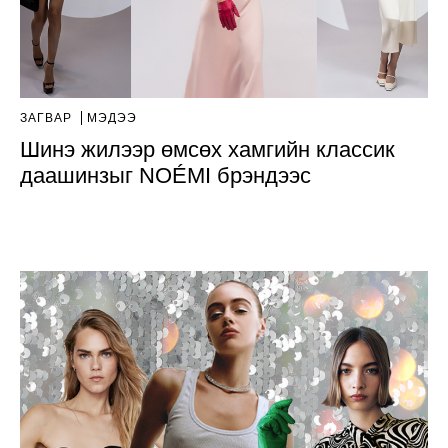
ЗАГВАР
МЭДЭЭ
Шинэ жилээр өмсөх хамгийн классик
даашинзыг NOÉMI брэндээс