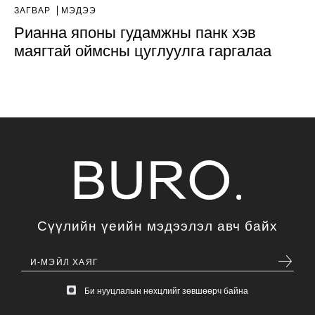
ЗАГВАР
МЭДЭЭ
Рианна японы гудамжны панк хэв
маягтай оймсны цуглуулга гаргалаа
Сүүлийн үеийн мэдээлэл авч байх
Би нууцлалын нөхцлийг зөвшөөрч байна