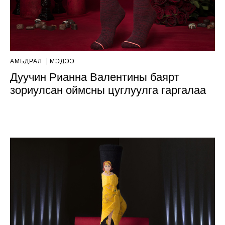
АМЬДРАЛ
МЭДЭЭ
Дуучин Рианна Валентины баярт
зориулсан оймсны цуглуулга гаргалаа