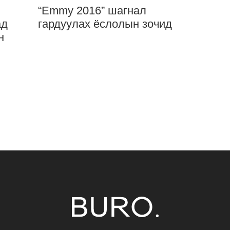
“Emmy 2016” шагнал
ад
гардуулах ёслолын зочид
н