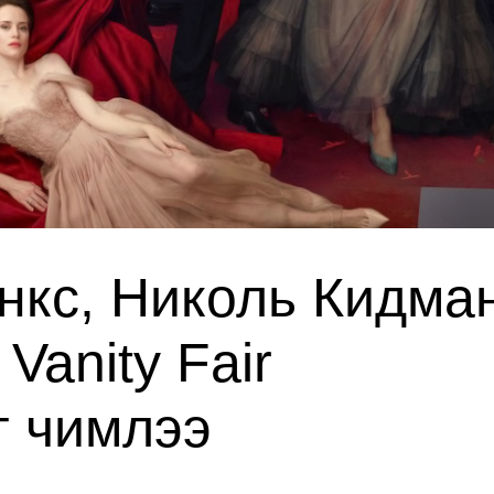
энкс, Николь Кидма
Vanity Fair
г чимлээ