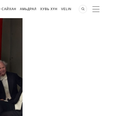
О САЙХАН
АМЬДРАЛ
ХУВЬ ХҮН
VELIN