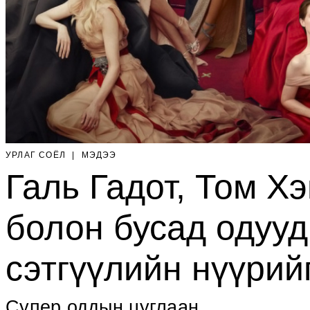
УРЛАГ СОЁЛ
|
МЭДЭЭ
Галь Гадот, Том Х
болон бусад одууд 
сэтгүүлийн нүүрий
Супер оддын цуглаан