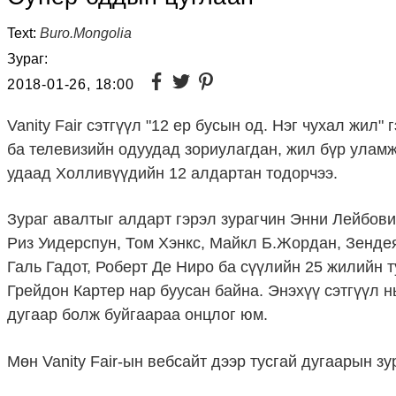
Text:
Buro.Mongolia
Зураг:
2018-01-26, 18:00
Vanity Fair сэтгүүл "12 ер бусын од. Нэг чухал жил" 
ба телевизийн одуудад зориулагдан, жил бүр уламж
удаад Холливүүдийн 12 алдартан тодорчээ.
Зураг авалтыг алдарт гэрэл зурагчин Энни Лейбов
Риз Уидерспун, Том Хэнкс, Майкл Б.Жордан, Зенде
Галь Гадот, Роберт Де Ниро ба сүүлийн 25 жилийн т
Грейдон Картер нар буусан байна. Энэхүү сэтгүүл 
дугаар болж буйгаараа онцлог юм.
Мөн Vanity Fair-ын вебсайт дээр тусгай дугаарын з