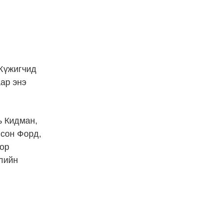
Жүжигчид
ар энэ
ь Кидман,
исон Форд,
тор
үлийн