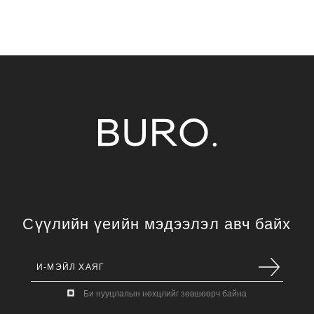
Сүүлийн үеийн мэдээлэл авч байх
Би нууцлалын нөхцлийг зөвшөөрч байна