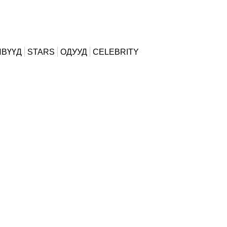
ИВҮҮД
STARS
ОДУУД
CELEBRITY