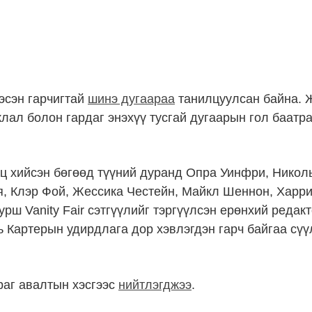
гэсэн гарчигтай
шинэ дугаараа
танилцуулсан байна. 
лал болон гардаг энэхүү тусгай дугаарын гол баатра
иц хийсэн бөгөөд түүний дуранд Опра Уинфри, Никол
я, Клэр Фой, Жессика Честейн, Майкл Шеннон, Харр
урш Vanity Fair сэтгүүлийг тэргүүлсэн ерөнхий редак
нь Картерын удирдлага дор хэвлэгдэн гарч байгаа сү
ураг авалтын хэсгээс
нийтлэгджээ
.