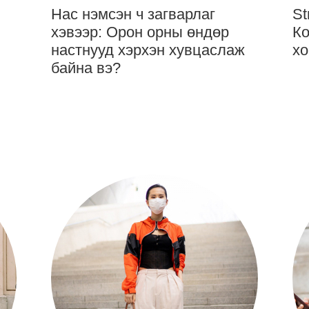
Нас нэмсэн ч загварлаг
St
хэвээр: Орон орны өндөр
Ко
настнууд хэрхэн хувцаслаж
хо
байна вэ?