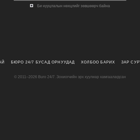
Би нууцлалын нөхцлийг зөвшөөрч байна
АЙ
БЮРО 24/7 БУСАД ОРНУУДАД
ХОЛБОО БАРИХ
ЗАР СУ
© 2011–2026 Buro 24/7. Зохиогчийн эрх хуулиар хамгаалагдсан