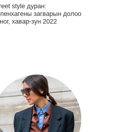
reet style дуран:
пенхагены загварын долоо
ног, хавар-зун 2022