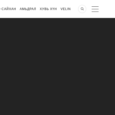
О САЙХАН
АМЬДРАЛ
ХУВЬ ХҮН
VELIN