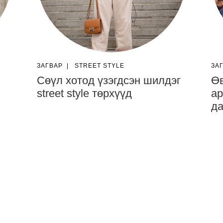
ЗАГВАР
|
STREET STYLE
ЗА
Сөүл хотод үзэгдсэн шилдэг
Өв
street style төрхүүд
ар
да