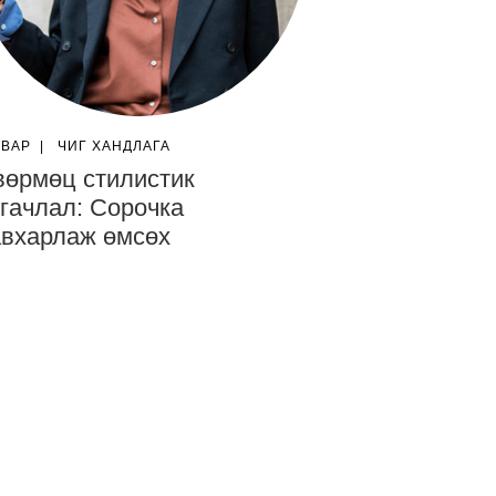
ГВАР
|
ЧИГ ХАНДЛАГА
өрмөц cтилистик
гачлал: Сорочка
вхарлаж өмсөх