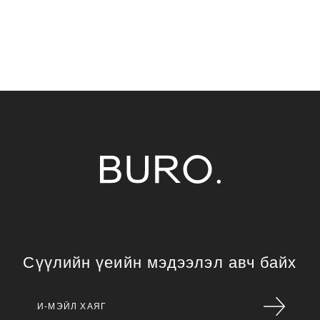
Сүүлийн үеийн мэдээлэл авч байх