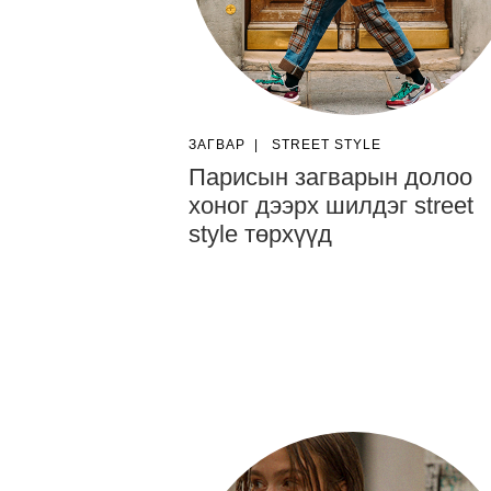
ЗАГВАР
|
STREET STYLE
Парисын загварын долоо
хоног дээрх шилдэг street
style төрхүүд