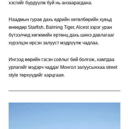
хэсгийг бүрдүүлж буй нь анзаарагдана.
Наадмын гурав дахь өдрийн хөтөлбөрийн хувьд
өнөөдөр Starfish, Balming Tiger, Alcest зэрэг уран
бүтээлчид хөгжмийн ертөнц дахь шинэ давлагааг
хүрэлцэн ирсэн залууст мэдрүүлж чадлаа.
Ингээд өөрийн гэсэн соёлыг бий болгож, хамтдаа
урлагийг мэдэрч чаддаг Монгол залуусынхаа street
style төрхүүдийг харцгаая.