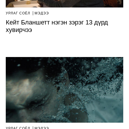
УРЛАГ СОЁЛ
МЭДЭЭ
Кейт Бланшетт нэгэн зэрэг 13 дүрд
хувирчээ
УРЛАГ СОЁЛ
МЭДЭЭ