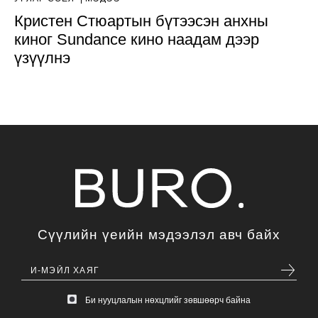
Кристен Стюартын бүтээсэн анхны
киног Sundance кино наадам дээр
үзүүлнэ
Сүүлийн үеийн мэдээлэл авч байх
Би нууцлалын нөхцлийг зөвшөөрч байна