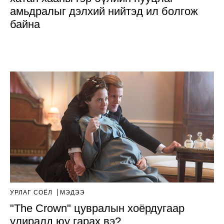
амьдралыг дэлхий нийтэд ил болгож
байна
УРЛАГ СОЁЛ
МЭДЭЭ
"The Crown" цувралын хоёрдугаар
улиралд юу гарах вэ?