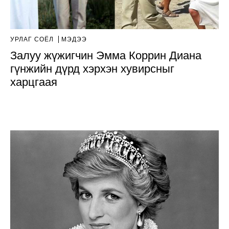
УРЛАГ СОЁЛ
МЭДЭЭ
Залуу жүжигчин Эмма Коррин Диана
гүнжийн дүрд хэрхэн хувирсныг
харцгаая