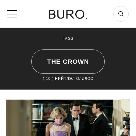
TAGS
THE CROWN
(
10
) НИЙТЛЭЛ ОЛДЛОО