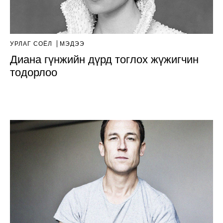
УРЛАГ СОЁЛ
МЭДЭЭ
Диана гүнжийн дүрд тоглох жүжигчин
тодорлоо