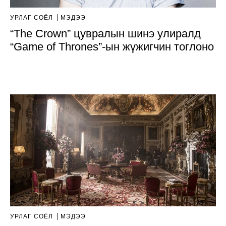
УРЛАГ СОЁЛ
МЭДЭЭ
“The Crown” цувралын шинэ улиралд
“Game of Thrones”-ын жүжигчин тоглоно
УРЛАГ СОЁЛ
МЭДЭЭ