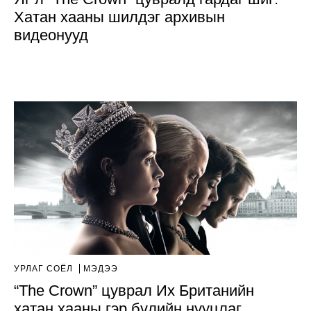
Хатан хааны шилдэг архивын
видеонууд
УРЛАГ СОЁЛ
МЭДЭЭ
“The Crown” цуврал Их Британийн
хатан хааны гэр бүлийн нууцлаг