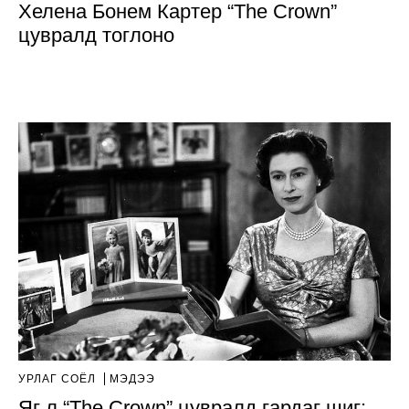
Хелена Бонем Картер “The Crown”
цувралд тоглоно
УРЛАГ СОЁЛ
МЭДЭЭ
Яг л “The Crown” цувралд гардаг шиг: