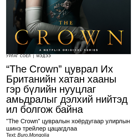
УРЛАГ СОЁЛ
|
МЭДЭЭ
“The Crown” цуврал Их
Британийн хатан хааны
гэр бүлийн нууцлаг
амьдралыг дэлхий нийтэд
ил болгож байна
"The Crown" цувралын хоёрдугаар улирлын
шинэ трейлер цацагдлаа
Text:
Buro.Mongolia