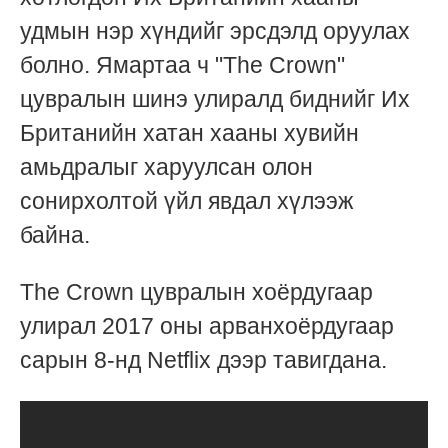
удмын нэр хүндийг эрсдэлд оруулах
болно. Ямартаа ч "The Crown"
цувралын шинэ улиралд биднийг Их
Британийн хатан хааны хувийн
амьдралыг харуулсан олон
сонирхолтой үйл явдал хүлээж
байна.
The Crown цувралын хоёрдугаар
улирал 2017 оны арванхоёрдугаар
сарын 8-нд Netflix дээр тавигдана.