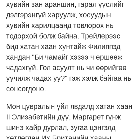
хувийн зан араншин, гарал үүслийг
дэлгэрэнгүй харуулж, хосуудын
хувийн харилцаанд төвлөрөх нь
тодорхой болж байна. Трейлерээс
бид хатан хаан хунтайж Филиппэд
хандан "Би чамайг хэзээ ч өршөөж
чадахгүй. Гол асуулт нь чи өөрийгөө
уучилж чадах уу?" гэж хэлж байгаа нь
сонсогдоно.
Мөн цувралын үйл явдалд хатан хаан
II Элизабетийн дүү, Маргарет гүнж
шинэ хайр дурлал, зугаа цэнгэлд
хөтлөгдөн Их Британийн хааны