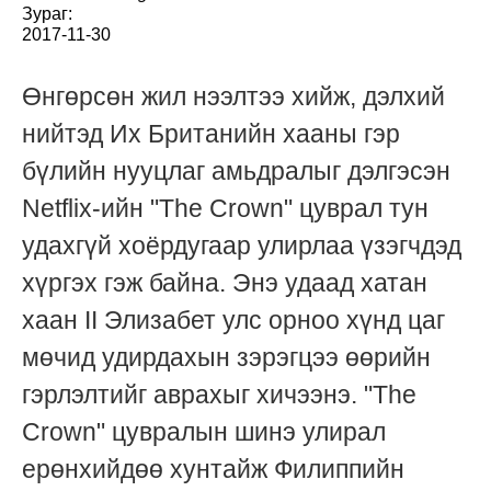
Зураг:
2017-11-30
Өнгөрсөн жил нээлтээ хийж, дэлхий
нийтэд Их Британийн хааны гэр
бүлийн нууцлаг амьдралыг дэлгэсэн
Netflix-ийн "The Crown" цуврал тун
удахгүй хоёрдугаар улирлаа үзэгчдэд
хүргэх гэж байна. Энэ удаад хатан
хаан II Элизабет улс орноо хүнд цаг
мөчид удирдахын зэрэгцээ өөрийн
гэрлэлтийг аврахыг хичээнэ. "The
Crown" цувралын шинэ улирал
ерөнхийдөө хунтайж Филиппийн