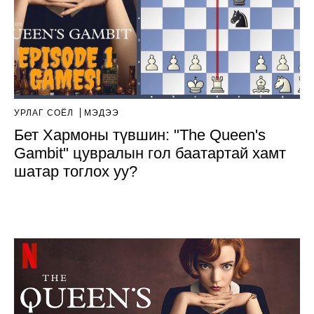
УРЛАГ СОЁЛ
МЭДЭЭ
Бет Хармоны түвшин: "The Queen's
Gambit" цувралын гол баатартай хамт
шатар тоглох уу?