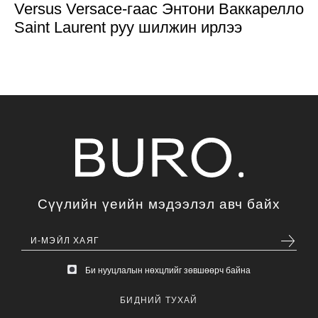
Versus Versace-гаас Энтони Ваккарелло
Saint Laurent руу шилжин ирлээ
Сүүлийн үеийн мэдээлэл авч байх
Би нууцлалын нөхцлийг зөвшөөрч байна
БИДНИЙ ТУХАЙ