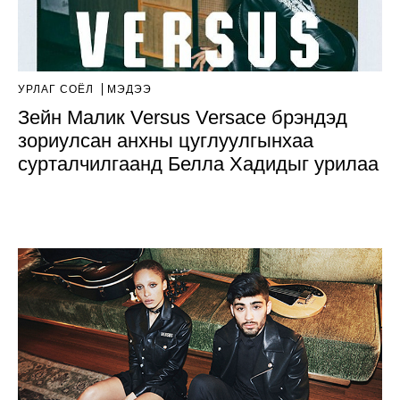
УРЛАГ СОЁЛ
МЭДЭЭ
Зейн Малик Versus Versace брэндэд
зориулсан анхны цуглуулгынхаа
сурталчилгаанд Белла Хадидыг урилаа