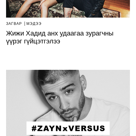
ЗАГВАР
МЭДЭЭ
Жижи Хадид анх удаагаа зурагчны
үүрэг гүйцэтгэлээ