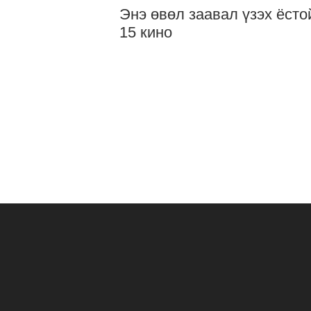
Энэ өвөл заавал үзэх ёсто
15 кино