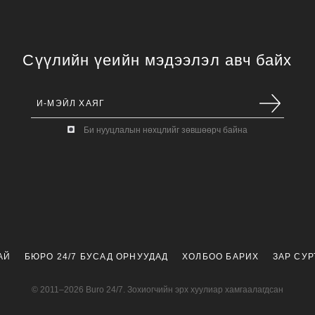
Сүүлийн үеийн мэдээлэл авч байх
Би нууцлалын нөхцлийг зөвшөөрч байна
АЙ
БЮРО 24/7 БУСАД ОРНУУДАД
ХОЛБОО БАРИХ
ЗАР СУ
© 2011–2026 Buro 24/7. Зохиогчийн эрх хуулиар хамгаалагдсан