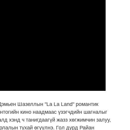
Дэмьен Шазеллын "La La Land" романтик
онтогийн кино наадмаас үзэгчдийн шагналыг
лд хэнд ч танигдаагүй жазз хөгжимчин залуу,
рлалын тухай өгүүлнэ. Гол дүрд Райан