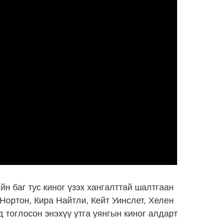
ийн баг тус киног үзэх хангалттай шалтгаан
Нортон, Кира Найтли, Кейт Уинслет, Хелен
 тоглосон энэхүү утга уянгын киног алдарт