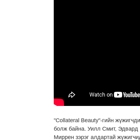
"Collateral Beauty"-гийн жүжигчд
болж байна. Уилл Смит, Эдвард 
Миррен зэрэг алдартай жүжигчид