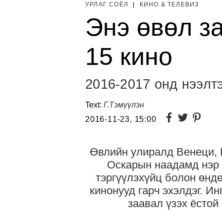
УРЛАГ СОЁЛ
|
КИНО & ТЕЛЕВИЗ
Энэ өвөл за
15 кино
2016-2017 онд нээлт
Text:
Г.Тэмүүлэн
2016-11-23, 15:00
Өвлийн улиралд Венеци, 
Оскарын наадамд нэр д
тэргүүлэхүйц болон өндө
кинонууд гарч эхэлдэг. Ин
заавал үзэх ёстой