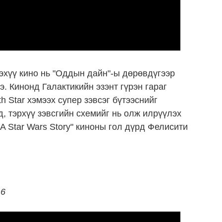
эхүү кино нь "Оддын дайн"-ы дөрөвдүгээр
. Кинонд Галактикийн эзэнт гүрэн гараг
h Star хэмээх супер зэвсэг бүтээснийг
, тэрхүү зэвсгийн схемийг нь олж илрүүлэх
 A Star Wars Story" киноны гол дүрд Фелисити
16