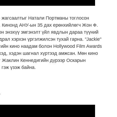
но жагсаалтыг Натали Портманы тоглосон
а. Кинонд АНУ-ын 35 дах ерөнхийлөгч Жон Ф.
н энэхүү эмгэнэлт үйл явдлын дараа түүний
рал хэрхэн үргэлжилсэн тухай гарна. "Jackie"
ийн кино наадам болон Hollywood Film Awards
эд, хэдэн шагнал хүртээд амжсан. Мөн кино
 Жаклин Кеннедигийн дүрээр Оскарын
гэж үзэж байна.
9