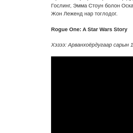
Гослинг, Эмма Стоун болон Оск
Жон Леженд нар тоглодог.
Rogue One: A Star Wars Story
Хэзээ: Арванхоёрдугаар сарын 