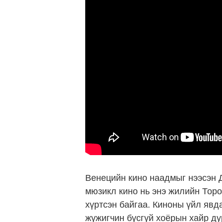
Венецийн кино наадмыг нээсэн 
мюзикл кино нь энэ жилийн Тор
хүртсэн байгаа. Киноны үйл явда
жүжигчин бүсгүй хоёрын хайр ду