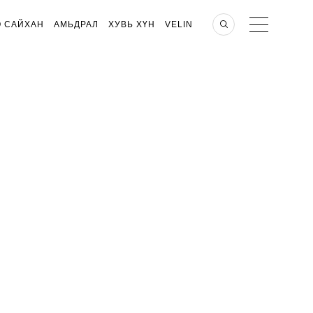
О САЙХАН
АМЬДРАЛ
ХУВЬ ХҮН
VELIN