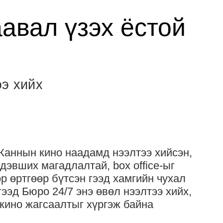
авал үзэх ёстой
ээ хийх
Каннын кино наадамд нээлтээ хийсэн,
эвших магадлалтай, box office-ыг
р өртгөөр бүтсэн гээд хамгийн чухал
гээд Бюро 24/7 энэ өвөл нээлтээ хийх,
 кино жагсаалтыг хүргэж байна