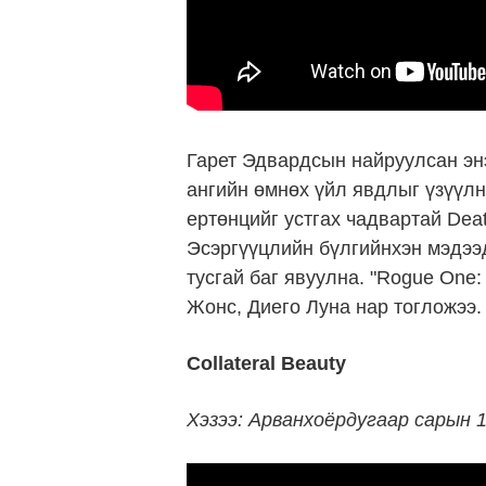
Гарет Эдвардсын найруулсан эн
ангийн өмнөх үйл явдлыг үзүүлнэ
ертөнцийг устгах чадвартай Deat
Эсэргүүцлийн бүлгийнхэн мэдээд
тусгай баг явуулна. "Rogue One:
Жонс, Диего Луна нар тогложээ.
Collateral Beauty
Хэзээ: Арванхоёрдугаар сарын 