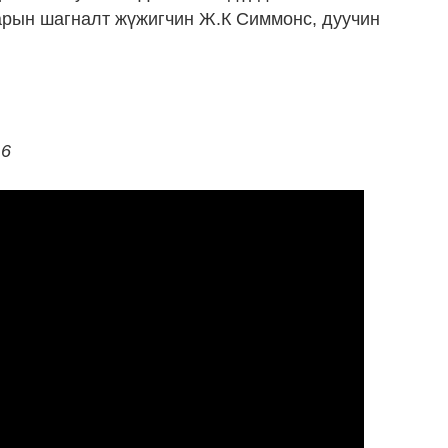
арын шагналт жүжигчин Ж.К Симмонс, дуучин
16