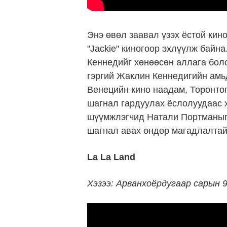
Энэ өвөл заавал үзэх ёстой ки
"Jackie" киногоор эхлүүлж байн
Кеннедийг хөнөөсөн аллага боло
гэргий Жаклин Кеннедигийн амьд
Венецийн кино наадам, Торонтог
шагнал гардуулах ёслолуудаас х
шүүмжлэгчид Натали Портманыг
шагнал авах өндөр магадлалтай 
La La Land
Хэзээ: Арванхоёрдугаар сарын 