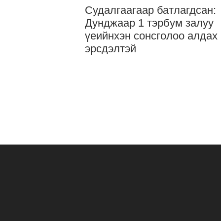
Судалгаагаар батлагдсан:
Дунджаар 1 тэрбум залуу
үеийнхэн сонсголоо алдах
эрсдэлтэй