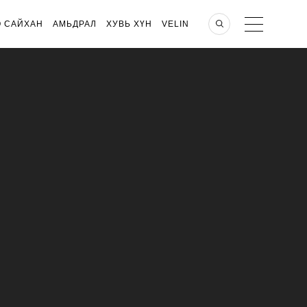
О САЙХАН
АМЬДРАЛ
ХУВЬ ХҮН
VELIN