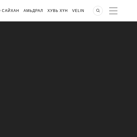
О САЙХАН
АМЬДРАЛ
ХУВЬ ХҮН
VELIN