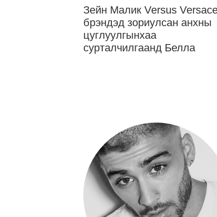
Зейн Малик Versus Versac
брэндэд зориулсан анхны
цуглуулгынхаа
сурталчилгаанд Белла
Хадидыг урилаа