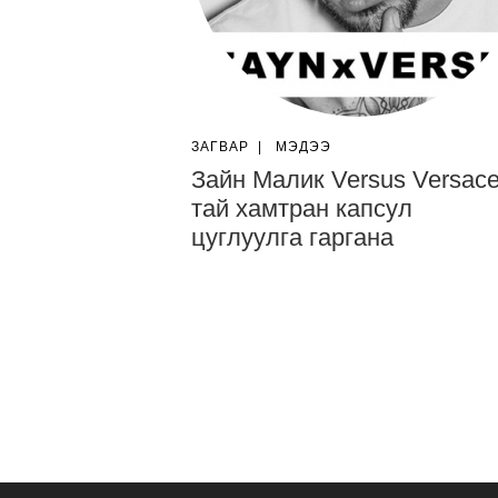
ЗАГВАР
|
МЭДЭЭ
Зайн Малик Versus Versace
тай хамтран капсул
цуглуулга гаргана