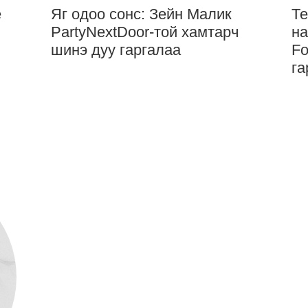
e
Яг одоо сонс: Зейн Малик
Те
PartyNextDoor-той хамтарч
на
шинэ дуу гаргалаа
Fo
га