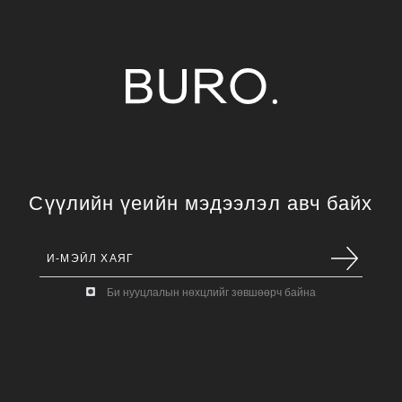
Сүүлийн үеийн мэдээлэл авч байх
Би нууцлалын нөхцлийг зөвшөөрч байна