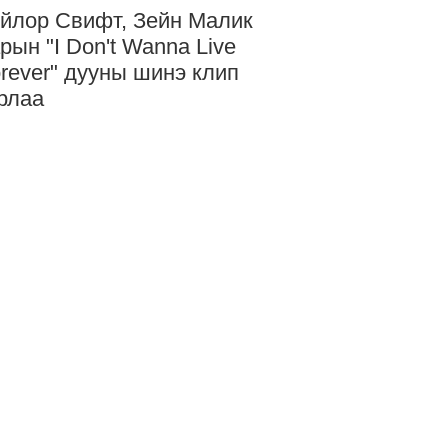
йлор Свифт, Зейн Малик
рын "I Don't Wanna Live
rever" дууны шинэ клип
рлаа