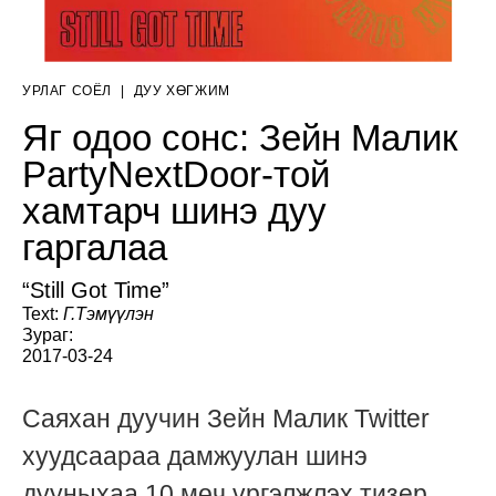
УРЛАГ СОЁЛ
|
ДУУ ХӨГЖИМ
Яг одоо сонс: Зейн Малик
PartyNextDoor-той
хамтарч шинэ дуу
гаргалаа
“Still Got Time”
Text:
Г.Тэмүүлэн
Зураг:
2017-03-24
Саяхан дуучин Зейн Малик Twitter
хуудсаараа дамжуулан шинэ
дууныхаа 10 мөч үргэлжлэх тизер