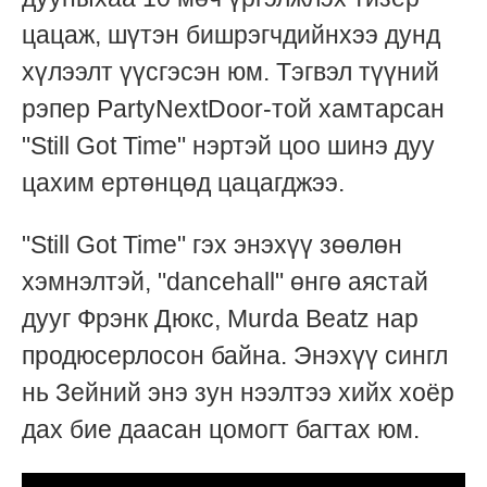
цацаж, шүтэн бишрэгчдийнхээ дунд
хүлээлт үүсгэсэн юм. Тэгвэл түүний
рэпер PartyNextDoor-той хамтарсан
"Still Got Time" нэртэй цоо шинэ дуу
цахим ертөнцөд цацагджээ.
"Still Got Time" гэх энэхүү зөөлөн
хэмнэлтэй, "dancehall" өнгө аястай
дууг Фрэнк Дюкс, Murda Beatz нар
продюсерлосон байна. Энэхүү сингл
нь Зейний энэ зун нээлтээ хийх хоёр
дах бие даасан цомогт багтах юм.