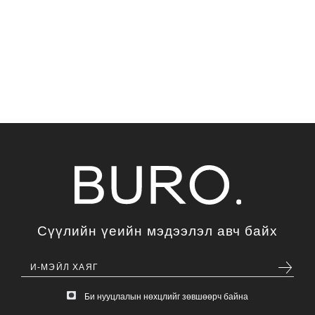
Сүүлийн үеийн мэдээлэл авч байх
Би нууцлалын нөхцлийг зөвшөөрч байна