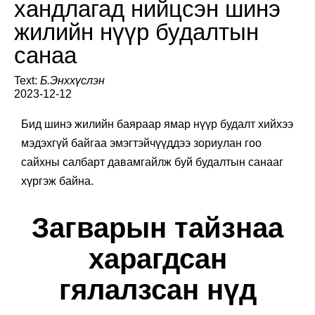
хандлагад нийцсэн шинэ
жилийн нүүр будалтын
санаа
Text:
Б.Энххүслэн
2023-12-12
Бид шинэ жилийн баяраар ямар нүүр будалт хийхээ
мэдэхгүй байгаа эмэгтэйчүүддээ зориулан гоо
сайхны салбарт давамгайлж буй будалтын санааг
хүргэж байна.
Загварын тайзнаа
харагдсан
гялалзсан нүд