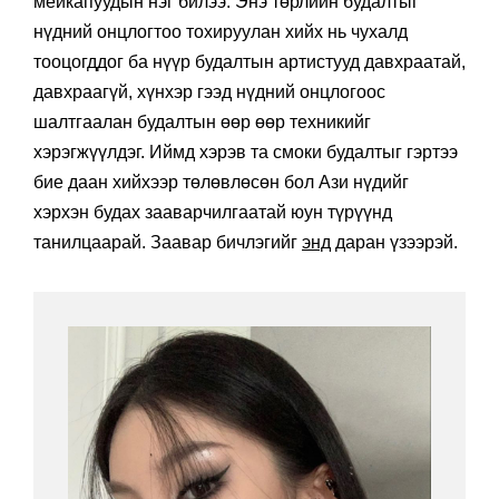
мейкапуудын нэг билээ. Энэ төрлийн будалтыг
нүдний онцлогтоо тохируулан хийх нь чухалд
тооцогддог ба нүүр будалтын артистууд давхраатай,
давхраагүй, хүнхэр гээд нүдний онцлогоос
шалтгаалан будалтын өөр өөр техникийг
хэрэгжүүлдэг. Иймд хэрэв та смоки будалтыг гэртээ
бие даан хийхээр төлөвлөсөн бол Ази нүдийг
хэрхэн будах зааварчилгаатай юун түрүүнд
танилцаарай. Заавар бичлэгийг
энд
даран үзээрэй.