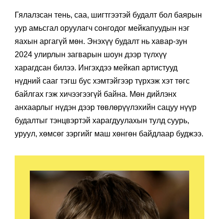
Гялалзсан тень, саа, шигтгээтэй будалт бол баярын
уур амьсгал оруулагч сонгодог мейкапуудын нэг
яахын аргагүй мөн. Энэхүү будалт нь хавар-зун
2024 улирлын загварын шоун дээр түлхүү
харагдсан билээ. Ингэхдээ мейкап артистууд
нүдний сааг тэгш бус хэмтэйгээр түрхэж хэт төгс
байлгах гэж хичээгээгүй байна. Мөн дийлэнх
анхаарлыг нүдэн дээр төвлөрүүлэхийн сацуу нүүр
будалтыг тэнцвэртэй харагдуулахын тулд суурь,
уруул, хөмсөг зэргийг маш хөнгөн байдлаар буджээ.