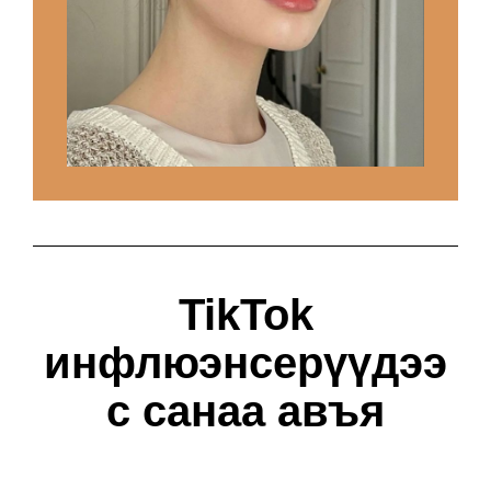
TikTok
инфлюэнсерүүдээ
с санаа авъя