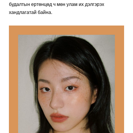
будалтын ертөнцөд ч мөн улам их дэлгэрэх
хандлагатай байна.