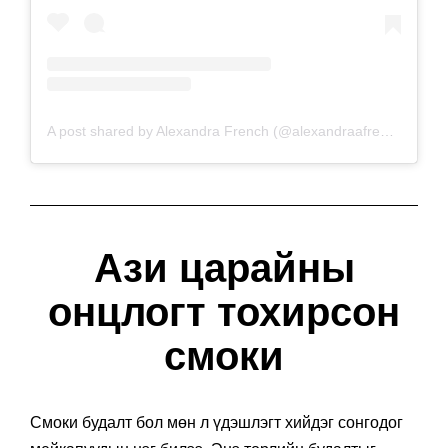
A post shared by Alexandra French (@alexandraafrench)
Ази царайны
онцлогт тохирсон
смоки
Смоки будалт бол мөн л үдэшлэгт хийдэг сонгодог