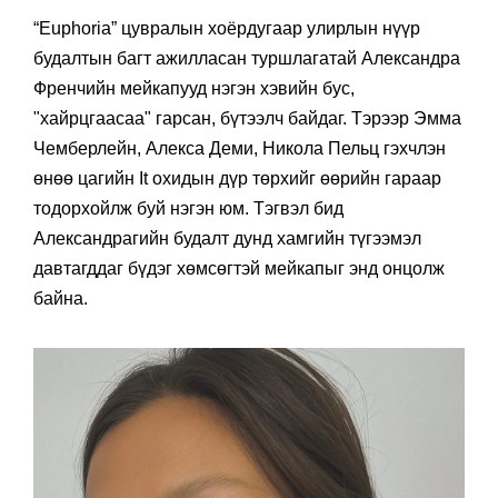
“Euphoria” цувралын хоёрдугаар улирлын нүүр
будалтын багт ажилласан туршлагатай Александра
Френчийн мейкапууд нэгэн хэвийн бус,
"хайрцгаасаа" гарсан, бүтээлч байдаг. Тэрээр Эмма
Чемберлейн, Алекса Деми, Никола Пельц гэхчлэн
өнөө цагийн It охидын дүр төрхийг өөрийн гараар
тодорхойлж буй нэгэн юм. Тэгвэл бид
Александрагийн будалт дунд хамгийн түгээмэл
давтагддаг бүдэг хөмсөгтэй мейкапыг энд онцолж
байна.