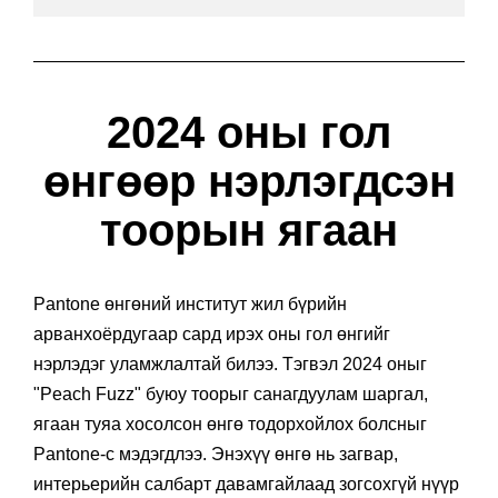
2024 оны гол
өнгөөр нэрлэгдсэн
тоорын ягаан
Pantone өнгөний институт жил бүрийн
арванхоёрдугаар сард ирэх оны гол өнгийг
нэрлэдэг уламжлалтай билээ. Тэгвэл 2024 оныг
"Peach Fuzz" буюу тоорыг санагдуулам шаргал,
ягаан туяа хосолсон өнгө тодорхойлох болсныг
Pantone-с мэдэгдлээ. Энэхүү өнгө нь загвар,
интерьерийн салбарт давамгайлаад зогсохгүй нүүр