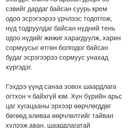
сэвийг дардаг байсан суурь крем
одоо эсрэгээрээ үрчлээс тодотгож,
нүд тодруулдаг байсан нүдний тень
одоо нүдийг жижиг харагдуулж, харин
сормуусыг өтгөн болгодог байсан
будаг эсрэгээрээ сормуус унахад
хүргэдэг.
Гэхдээ үүнд санаа зовох шаардлага
огтхон ч байхгүй юм. Хүн бүрийн арьс
цаг хугацааны эрхээр өөрчлөгддөг
бөгөөд аливаа өөрчлөлтийг тайван
хүлээж аван, шаардлагатай