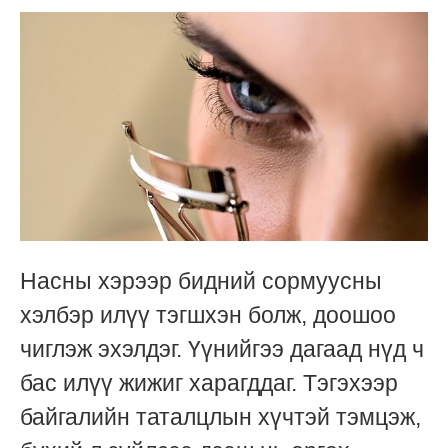
Насны хэрээр бидний сормуусны
хэлбэр илүү тэгшхэн болж, доошоо
чиглэж эхэлдэг. Үүнийгээ дагаад нүд ч
бас илүү жижиг харагддаг. Тэгэхээр
байгалийн таталцлын хүчтэй тэмцэж,