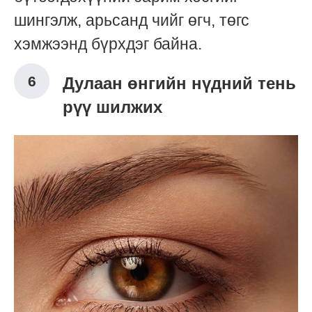
шингэлж, арьсанд чийг өгч, төгс
хэмжээнд бүрхдэг байна.
Дулаан өнгийн нүдний тень
рүү шилжих