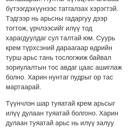
бүтээгдэхүүнээс татгалзах хэрэгтэй.
Тэдгээр нь арьсны гадаргуу дээр
тогтож, үрчлээсийг илүү тод
харагдуулдаг сул талтай юм. Суурь
крем түрхсэний дараагаар өдрийн
турш арьс тань тослогжиж байвал
зориулалтын тос авдаг цаас ашиглаж
болно. Харин нунтаг пудрыг ор тас
мартаарай.
Түүнчлэн шар туяатай крем арьсыг
илүү дулаан туяатай болгоно. Харин
дулаан туяатай арьс нь илүү залуу