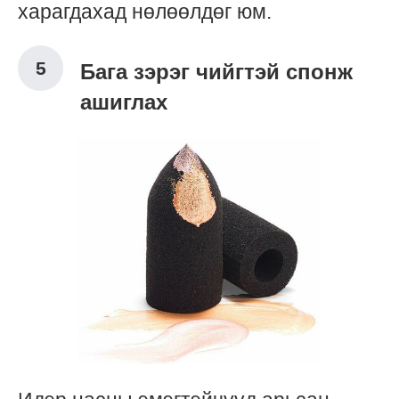
харагдахад нөлөөлдөг юм.
Бага зэрэг чийгтэй спонж
ашиглах