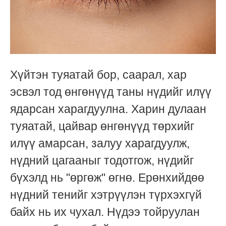
Хүйтэн туяатай бор, саарал, хар
эсвэл тод өнгөнүүд таны нүдийг илүү
ядарсан харагдуулна. Харин дулаан
туяатай, цайвар өнгөнүүд төрхийг
илүү амарсан, залуу харагдуулж,
нүдний цагааныг тодотгож, нүдийг
бүхэлд нь "өргөж" өгнө. Ерөнхийдөө
нүдний тенийг хэтрүүлэн түрхэхгүй
байх нь их чухал. Нүдээ тойруулан