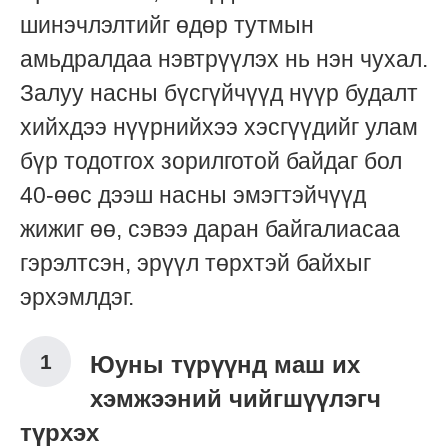
шинэчлэлтийг өдөр тутмын
амьдралдаа нэвтрүүлэх нь нэн чухал.
Залуу насны бүсгүйчүүд нүүр будалт
хийхдээ нүүрнийхээ хэсгүүдийг улам
бүр тодотгох зорилготой байдаг бол
40-өөс дээш насны эмэгтэйчүүд
жижиг өө, сэвээ даран байгалиасаа
гэрэлтсэн, эрүүл төрхтэй байхыг
эрхэмлдэг.
Юуны түрүүнд маш их
хэмжээний чийгшүүлэгч
түрхэх