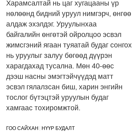
Харамсалтай нь цаг хугацааны үр
нөлөөнд бидний уруул нимгэрч, өнгөө
алдаж эхэлдэг. Уруулынхаа
байгалийн өнгөтэй ойролцоо эсвэл
жимсгэний ягаан туяатай будаг сонгох
нь уруулыг залуу бөгөөд дүүрэн
харагдахад тусална. Мөн 40-өөс
дээш насны эмэгтэйчүүдэд матт
эсвэл гялалзсан биш, харин энгийн
тослог бүтэцтэй уруулын будаг
хамгаас тохиромжтой.
ГОО САЙХАН
НҮҮР БУДАЛТ