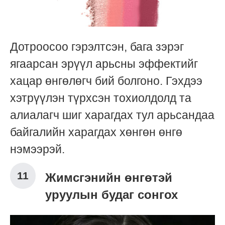
Дотроосоо гэрэлтсэн, бага зэрэг
ягаарсан эрүүл арьсны эффектийг
хацар өнгөлөгч бий болгоно. Гэхдээ
хэтрүүлэн түрхсэн тохиолдолд та
алиалагч шиг харагдах тул арьсандаа
байгалийн харагдах хөнгөн өнгө
нэмээрэй.
Жимсгэнийн өнгөтэй
уруулын будаг сонгох