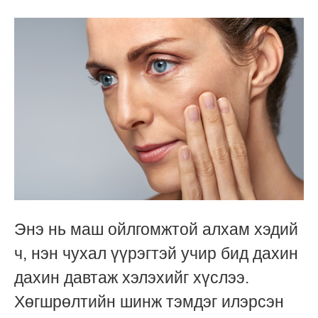
Энэ нь маш ойлгомжтой алхам хэдий
ч, нэн чухал үүрэгтэй учир бид дахин
дахин давтаж хэлэхийг хүслээ.
Хөгшрөлтийн шинж тэмдэг илэрсэн