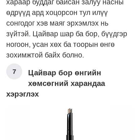
хараар буддаг байсан залуу насны
өдрүүд ард хоцорсон тул илүү
сонгодог хэв маяг эрхэмлэх нь
зүйтэй. Цайвар шар ба бор, бүүдгэр
ногоон, усан хөх ба тоорын өнгө
зохимжтой байх болно.
Цайвар бор өнгийн
хөмсөгний харандаа
хэрэглэх