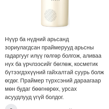
Нүүр ба нүдний арьсанд
зориулагдсан праймерууд арьсны
гадаргууг илүү гөлгөр болгож, аливаа
нүх ба үрчлээсийг бөглөж, косметик
бүтээгдэхүүний гайхалтай суурь болж
өгдөг. Праймер түрхсэний дараагаар
мөн будаг бөөгнөрөх, урсах
асуудлууд үгүй болдог.