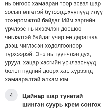
нь өнгөөс хамааран тоор эсвэл шар
зосын өнгөтэй бүтээгдэхүүнүүд илүү
тохиромжтой байдаг. Ийм зэргийн
үрчлээс нь ихэвчлэн доошоо
чиглэлтэй байдаг учир өө дарагчаа
дээш чиглэсэн хөдөлгөөнөөр
түрхээрэй. Энэ нь түүнчлэн дух,
уруул, хацар хэсгийн үрчлээснүүд
болон нүдний доорх хар хүрээнд
хамааралтай алхам юм.
Цайвар шар туяатай
шингэн суурь крем сонгох