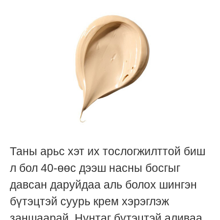
Таны арьс хэт их тослогжилттой биш
л бол 40-өөс дээш насны босгыг
давсан даруйдаа аль болох шингэн
бүтэцтэй суурь крем хэрэглэж
заншаарай. Нунтаг бүтэцтэй аливаа