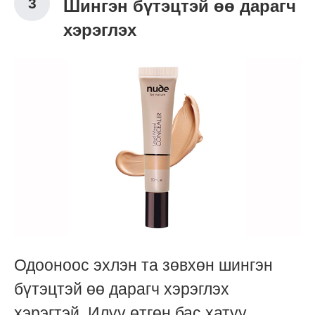
Шингэн бүтэцтэй өө дарагч
хэрэглэх
Одооноос эхлэн та зөвхөн шингэн
бүтэцтэй өө дарагч хэрэглэх
хэрэгтэй. Илүү өтгөн бас хатуу