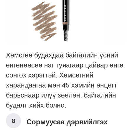
Хөмсгөө будахдаа байгалийн үсний
өнгөнөөсөө нэг туяагаар цайвар өнгө
сонгох хэрэгтэй. Хөмсөгний
харандаагаа мөн 45 хэмийн өнцөгт
барьснаар илүү зөөлөн, байгалийн
будалт хийх болно.
Сормуусаа дэрвийлгэх