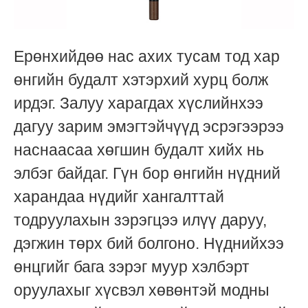
Ерөнхийдөө нас ахих тусам тод хар
өнгийн будалт хэтэрхий хурц болж
ирдэг. Залуу харагдах хүслийнхээ
дагуу зарим эмэгтэйчүүд эсрэгээрээ
наснаасаа хөгшин будалт хийх нь
элбэг байдаг. Гүн бор өнгийн нүдний
харандаа нүдийг хангалттай
тодруулахын зэрэгцээ илүү даруу,
дэгжин төрх бий болгоно. Нүднийхээ
өнцгийг бага зэрэг муур хэлбэрт
оруулахыг хүсвэл хөвөнтэй модны