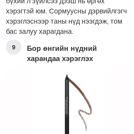
бүхий л зүйлсээ дээш нь өргөх
хэрэгтэй юм. Сормуусны дэрвийлгэгч
хэрэглэснээр таны нүд нээгдэж, том
бас залуу харагдана.
Бор өнгийн нүдний
харандаа хэрэглэх