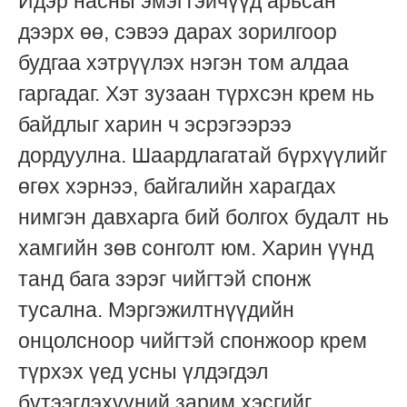
Идэр насны эмэгтэйчүүд арьсан
дээрх өө, сэвээ дарах зорилгоор
будгаа хэтрүүлэх нэгэн том алдаа
гаргадаг. Хэт зузаан түрхсэн крем нь
байдлыг харин ч эсрэгээрээ
дордуулна. Шаардлагатай бүрхүүлийг
өгөх хэрнээ, байгалийн харагдах
нимгэн давхарга бий болгох будалт нь
хамгийн зөв сонголт юм. Харин үүнд
танд бага зэрэг чийгтэй спонж
тусална. Мэргэжилтнүүдийн
онцолсноор чийгтэй спонжоор крем
түрхэх үед усны үлдэгдэл
бүтээгдэхүүний зарим хэсгийг