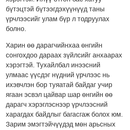
бүтэцтэй бүтээгдэхүүнүүд таны
үрчлээсийг улам бүр л тодруулах
болно.
Харин өө дарагчийнхаа өнгийн
сонгохдоо дараах зүйлсийг анхаарах
хэрэгтэй. Тухайлбал инээсний
улмаас үүсдэг нүдний үрчлээс нь
ихэвчлэн бор туяатай байдаг учир
ягаан эсвэл цайвар шар өнгийн өө
дарагч хэрэглэснээр үрчлээсний
харагдах байдлыг багасгаж болох юм.
Зарим эмэгтэйчүүдэд мөн арьсных