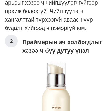
арьсыг хэзээ ч чийгшүүлэгчгүйгээр
орхиж болохгүй. Чийгшүүлэгч
хангалттай түрхээгүй аваас нүүр
будалт хийгээд ч нэмэргүй юм.
Праймерын ач холбогдлыг
хэзээ ч бүү дутуу үнэл