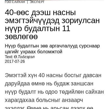
ГОО САЙХАН
|
ЭКСПЕРТ
40-өөс дээш насны
эмэгтэйчүүдэд зориулсан
нүүр будалтын 11
зөвлөгөө
Нүүр будалтын зөв аргачлалууд сурснаар
цагийг ухраах боломжтой
Text:
Ө.Тодгэрэл
2017-07-26
Эмэгтэй хүн 40 насны босгыг давсан
даруйдаа өмнө нь будаж заншсан
нүүр будалт нь одоо төдийлөн сайхан
харагдахаа больсныг анзаарч
эхэлдэг. Өмнө нь арьсан дээрх өө