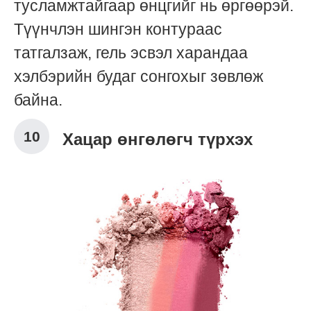
тусламжтайгаар өнцгийг нь өргөөрэй.
Түүнчлэн шингэн контураас
татгалзаж, гель эсвэл харандаа
хэлбэрийн будаг сонгохыг зөвлөж
байна.
Хацар өнгөлөгч түрхэх