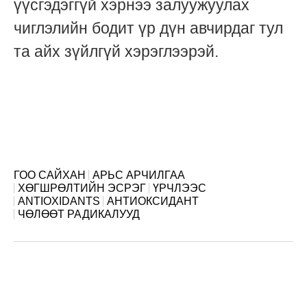
үүсгэдэггүй хэрнээ залуужуулах
чиглэлийн бодит үр дүн авчирдаг тул
та айх зүйлгүй хэрэглээрэй.
ГОО САЙХАН
АРЬС АРЧИЛГАА
ХӨГШРӨЛТИЙН ЭСРЭГ
ҮРЧЛЭЭС
ANTIOXIDANTS
АНТИОКСИДАНТ
ЧӨЛӨӨТ РАДИКАЛУУД