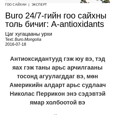
ГОО САЙХАН
|
ЭКСПЕРТ
Buro 24/7-гийн гоо сайхны
толь бичиг: A-antioxidants
Цаг хугацааны урхи
Text:
Buro.Mongolia
2016-07-18
Антиоксидантууд гэж юу вэ, тэд
яах гэж таны арьс арчилгааны
тосонд агуулагддаг вэ, мөн
Америкийн алдарт арьс судлаач
Николас Перрикон энэ сэдэвтэй
ямар холбоотой вэ