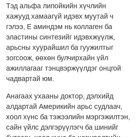
Тэд альфа липойкийн хүчлийн
хажууд хамаагүй идэвх муутай ч
гэлээ, Е аминдэм нь коллаген ба
эластины синтезийг идэвхжүүлж,
арьсны хуурайшил ба гуужилтыг
зогсоож, өөхөн булчирхайн үйл
ажиллагааг тэнцвэржүүлдэг онцгой
чадвартай юм.
Анагаах ухааны доктор, дэлхийд
алдартай Америкийн арьс судлаач,
хоол хүнс ба тэжээлийн мэргэжилтэн,
сайн үйлс дэлгэрүүлэгч ба шинийг