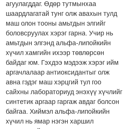
агуулагддаг. Өдөр тутмынхаа
шаардлагатай тунг олж авахын тулд
маш олон тооны амьтдын элгийг
боловсруулах хэрэг гарна. Учир нь
амьтдын элгэнд альфа-липойкийн
хүчил хамгийн ихээр төвлөрсөн
байдаг юм. Гэхдээ мэдээж хэрэг ийм
аргачлалаар антиоксидантыг олж
авна гэдэг маш хэрцгий тул гоо
сайхны лабораториуд энэхүү хүчлийг
синтетик аргаар гаргаж авдаг болсон
байгаа. Хиймэл альфа-липойкийн
хүчил нь ямар нэгэн харшил