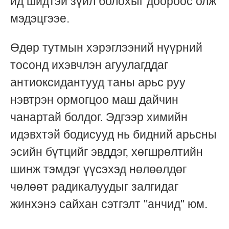
ид шидтэй зүйл болохыг доороос олж
мэдэцгээе.
Өдөр тутмын хэрэглээний нүүрний
тосонд ихэвчлэн агуулагддаг
антиоксидантууд таны арьс руу
нэвтрэн ормогцоо маш дайчин
чанартай болдог. Эдгээр химийн
идэвхтэй бодисууд нь бидний арьсны
эсийн бүтцийг эвддэг, хөгшрөлтийн
шинж тэмдэг үүсэхэд нөлөөлдөг
чөлөөт радикалуудыг залгидаг
жинхэнэ сайхан сэтгэлт "анчид" юм.