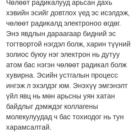
Чөлөөт радикалууд арьсан дахь
хэвийн эсийг довтлох үед эс исэлдэж,
чөлөөт радикалд электроноо өгдөг.
Энэ явдлын дараагаар бидний эс
тогтвортой нэгдэл болж, харин түүний
золиос буюу нэг электрон нь дутуу
атом бас нэгэн чөлөөт радикал болж
хувирна. Эсийн устгалын процесс
ингэж л эхэлдэг юм. Энэхүү эмгэнэлт
үйл явц нь мөн арьсны уян хатан
байдлыг дэмждэг коллагены
молекулуудад ч бас тохиодог нь тун
харамсалтай.