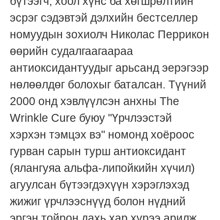
бүтээгч, хоол хүнс ба хөгшрөлтийн
эсрэг сэдэвтэй дэлхийн бестселлер
номуудын зохиолч Николас Перрикон
өөрийн судалгаагаараа
антиоксидантуудыг арьсанд эерэгээр
нөлөөлдөг болохыг баталсан. Түүний
2000 онд хэвлүүлсэн анхны The
Wrinkle Cure буюу "Үрчлээстэй
хэрхэн тэмцэх вэ" номонд хоёроос
гурван сарын турш антиоксидант
(ялангуяа альфа-липойкийн хүчил)
агуулсан бүтээгдэхүүн хэрэглэхэд
жижиг үрчлээснүүд болон нүдний
эргэн тойрон дахь хар хүрээ арилж,