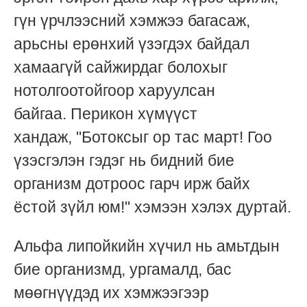
гүн үрчлээсний хэмжээ багасаж,
арьсны ерөнхий үзэгдэх байдал
хамаагүй сайжирдаг болохыг
нотолгоотойгоор харуулсан
байгаа.
Перикон хүмүүст
хандаж,
"Ботоксыг ор тас март! Гоо
үзэсгэлэн гэдэг нь бидний бие
организм дотроос гарч ирж байх
ёстой зүйл юм!" хэмээн хэлэх дуртай.
Альфа липойкийн хүчил нь амьтдын
бие организмд, ургамалд, бас
мөөгнүүдэд их хэмжээгээр