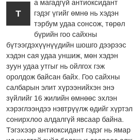
а магадгүй антиоксидант
Т
гэдэг үгийг өмнө нь хэдэн
тэрбум удаа сонсож, төрөл
бүрийн гоо сайхны
бүтээгдэхүүнүүдийн шошго дээрээс
хэдэн сая удаа уншиж, мөн хэдэн
зуун удаа утгыг нь ойлгох гэж
оролдож байсан байх. Гоо сайхны
салбарын элит хүрээнийхэн энэ
зүйлийг 16 жилийн өмнөөс эхлэн
хэрэглээндээ нэвтрүүлж өдийг хүртэл
сонирхлоо алдалгүй явсаар байна.
Тэгэхээр антиоксидант гэдэг нь ямар