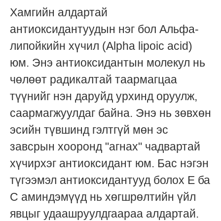
Хамгийн алдартай
антиоксидантуудын нэг бол Альфа-
липойкийн хүчил (Alpha lipoic acid)
юм. Энэ антиоксидантын молекул нь
чөлөөт радикалтай таармагцаа
түүнийг нэн даруйд урхинд оруулж,
саармагжуулдаг байна. Энэ нь зөвхөн
эсийн түвшинд гэлтгүй мөн эс
завсрын хооронд "агнах" чадвартай
хүчирхэг антиоксидант юм. Бас нэгэн
түгээмэл антиоксидантууд болох E ба
C аминдэмүүд нь хөгшрөлтийн үйл
явцыг удаашруулдгаараа алдартай.