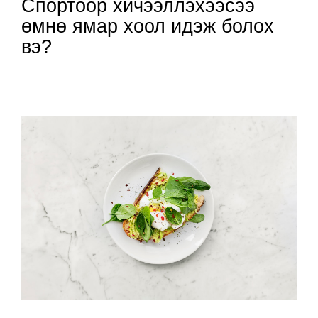
Спортоор хичээллэхээсээ
өмнө ямар хоол идэж болох
вэ?