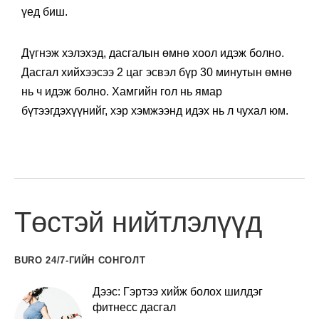
үед биш.
Дүгнэж хэлэхэд, дасгалын өмнө хоол идэж болно.
Дасгал хийхээсээ 2 цаг эсвэл бүр 30 минутын өмнө
нь ч идэж болно. Хамгийн гол нь ямар
бүтээгдэхүүнийг, хэр хэмжээнд идэх нь л чухал юм.
Төстэй нийтлэлүүд
BURO 24/7-ГИЙН СОНГОЛТ
Дээс: Гэртээ хийж болох шилдэг
фитнесс дасгал