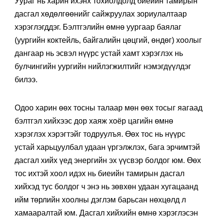
Уураг нь харин ихэнх тохиолдолд биеийн тамирын
дасгал хөдөлгөөнийг сайжруулах зориулалтаар
хэрэглэгддэг. Бэлтгэлийн өмнө уургаар баялаг
(уургийн коктейль, байгалийн цөцгий, өндөг) хоолыг
дангаар нь эсвэл нүүрс устай хамт хэрэглэх нь
булчингийн уургийн нийлэгжилтийг нэмэгдүүлдэг
билээ.
Одоо харин өөх тосны талаар мөн өөх тосыг яагаад
бэлтгэл хийхээс дор хаяж хоёр цагийн өмнө
хэрэглэх хэрэгтэйг тодруулъя. Өөх тос нь нүүрс
устай харьцуулбал удаан үргэлжлэх, бага эрчимтэй
дасгал хийх үед энергийн эх үүсвэр болдог юм. Өөх
тос ихтэй хоол идэх нь биеийн тамирын дасгал
хийхэд тус болдог ч энэ нь зөвхөн удаан хугацаанд
ийм төрлийн хоолны дэглэм барьсан нөхцөлд л
хамааралтай юм. Дасгал хийхийн өмнө хэрэглэсэн