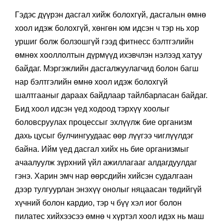
Гэдэс дүүрэн дасгал хийж болохгүй, дасгалын өмнө
хоол идэж болохгүй, хөнгөн юм идсэн ч тэр нь хор
уршиг болж болзошгүй гээд фитнесс бэлтгэлийн
өмнөх хооллолтын дүрмүүд ихэвчлэн нэлээд хатуу
байдаг. Мэргэжлийн дасгалжуулагчид болон багш
нар бэлтгэлийн өмнө хоол идэж болохгүй
шалтгааныг дараах байдлаар тайлбарласан байдаг.
Бид хоол идсэн үед ходоод тэрхүү хоолыг
боловсруулах процессыг эхлүүлж бие организм
дахь цусыг булчингуудаас өөр лүүгээ чиглүүлдэг
байна. Ийм үед дасгал хийх нь бие организмыг
ачаалуулж зүрхний үйл ажиллагааг алдагдуулдаг
гэнэ. Харин эмч нар өөрсдийн хийсэн судалгаан
дээр тулгуурлан энэхүү онолыг няцаасан төдийгүй
хүчний болон кардио, тэр ч бүү хэл иог болон
пилатес хийхээсээ өмнө ч хүртэл хоол идэх нь маш