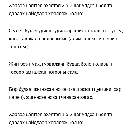
Хэрвээ бэлтгэл эхэлтэл 2,5-3 цаг үлдсэн бол та
дараах байдлаар хооллож болно:
Омлет, бүхэл үрийн гурилаар хийсэн талх нэг зүсэм,
хагас авокадо болон жимс (алим, апельсин, лийр,
тоор г.м.).
Жигнэсэн мах, гурвалжин будаа болон оливын
тосоор амталсан ногооны салат.
Бор будаа, жигнэсэн ногоо (хаш эсвэл цуккини, хар
перец), жигнэсэн эсвэл чанасан загас.
Хэрвээ бэлтгэл эхэлтэл 1,5-2 цаг үлдсэн бол та
дараах байдлаар хооллож болно: