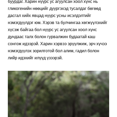
буурдаг. Харин нүүрс ус агуулсан хоол хүнс нь
гликогенийн нөөцийг дүүргэхэд тусалдаг бөгөөд
дасгал хийх явцад нүүрс усны исэлдэлтийг
нэмэгдүүлдэг юм. Хэрэв та булчингаа хөгжүүлэхийг
хүсэж байгаа бол нүүрс ус агуулсан хоол хүнс
дундаас талх болон гурвалжин будаатай каш
сонгож идээрэй. Харин хэрвээ эрүүлжиж, эрч хүчээ
нэмэгдүүлэх зорилготой бол алим, гадил болон
лийр идэхийг илүүд үзээрэй.