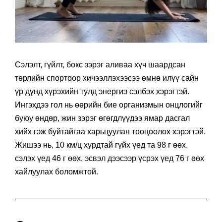
Сэлэлт, гүйлт, бокс зэрэг аливаа хүч шаардсан
төрлийн спортоор хичээллэхээсээ өмнө илүү сайн
үр дүнд хүрэхийн тулд энергиэ сэлбэх хэрэгтэй.
Ингэхдээ гол нь өөрийн бие организмын онцлогийг
буюу өндөр, жин зэрэг өгөгдлүүдээ ямар дасгал
хийх гэж буйтайгаа харьцуулан тооцоолох хэрэгтэй.
Жишээ нь, 10 км/ц хурдтай гүйх үед та 98 г өөх,
сэлэх үед 46 г өөх, эсвэл дээсээр үсрэх үед 76 г өөх
хайлуулах боломжтой.