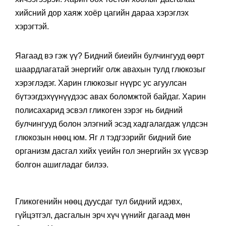
хийсний дор хаяж хоёр цагийн дараа хэрэглэх
хэрэгтэй.
Яагаад вэ гэж үү? Бидний биеийн булчингууд өөрт
шаардлагатай энергийг олж авахын тулд глюкозыг
хэрэглэдэг. Харин глюкозыг нүүрс ус агуулсан
бүтээгдэхүүнүүдээс авах боломжтой байдаг. Харин
полисахарид эсвэл гликоген зэрэг нь бидний
булчингууд болон элэгний эсэд хадгалагдаж үлдсэн
глюкозын нөөц юм. Яг л тэдгээрийг бидний бие
организм дасгал хийх үеийн гол энергийн эх үүсвэр
болгон ашигладаг билээ.
Гликогенийн нөөц дуусдаг тул бидний идэвх,
гүйцэтгэл, дасгалын эрч хүч үүнийг дагаад мөн