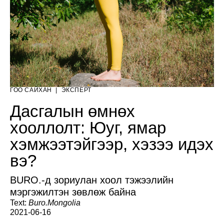
ГОО САЙХАН
|
ЭКСПЕРТ
Дасгалын өмнөх
хооллолт: Юуг, ямар
хэмжээтэйгээр, хэзээ идэх
вэ?
BURO.-д зориулан хоол тэжээлийн
мэргэжилтэн зөвлөж байна
Text:
Buro.Mongolia
2021-06-16