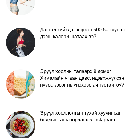
Дасгал хийхдээ хэрхэн 500 ба түүнээс
дээш калори шатаах вэ?
Эрүүл хоолны талаарх 9 домог:
Хималайн ягаан давс, идэвхжүүлсэн
нүүрс зэрэг нь үнэхээр ач тустай юу?
Эрүүл хооллолтын тухай хуучинсаг
бодлыг тань өөрчлөх 5 Instagram