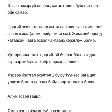
Элсэн чихэргүй овьёос, хагас гадил, бүйлс эсвэл
ойн самар.
Цөцгий эсвэл таргаар амталсан шинэхэн жимсгэнэ
эсвэл жимс (алим, лийр, киви г.м.). Жимсний оронд
хатаасан чавга эсвэл чангаанз хэрэглэж болно.
Үр тарианы талх, цөцгийтэй бяслаг болон гадил
зэргээр хийгдсэн хоёр ширхэг сэндвич.
Хэрвээ бэлтгэл эхэлтэл 1 буюу түүнээс бага цаг
үлдсэн бол та дараах байдлаар хооллож болно:
Алим эсвэл гадил.
Ямар нэгэн нэмэлтгүй цэвэр тараг.