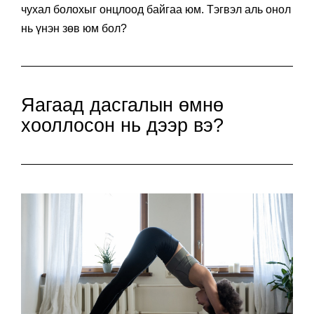
чухал болохыг онцлоод байгаа юм. Тэгвэл аль онол
нь үнэн зөв юм бол?
Яагаад дасгалын өмнө
хооллосон нь дээр вэ?