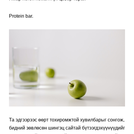
Protein bar.
Та эдгээрээс өөрт тохиромжтой хувилбарыг сонгож,
бидний зөвлөсөн шингэц сайтай бүтээгдэхүүнүүдийг