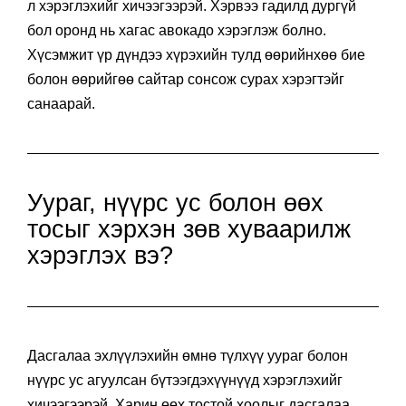
л хэрэглэхийг хичээгээрэй. Хэрвээ гадилд дургүй
бол оронд нь хагас авокадо хэрэглэж болно.
Хүсэмжит үр дүндээ хүрэхийн тулд өөрийнхөө бие
болон өөрийгөө сайтар сонсож сурах хэрэгтэйг
санаарай.
Уураг, нүүрс ус болон өөх
тосыг хэрхэн зөв хуваарилж
хэрэглэх вэ?
Дасгалаа эхлүүлэхийн өмнө түлхүү уураг болон
нүүрс ус агуулсан бүтээгдэхүүнүүд хэрэглэхийг
хичээгээрэй. Харин өөх тостой хоолыг дасгалаа