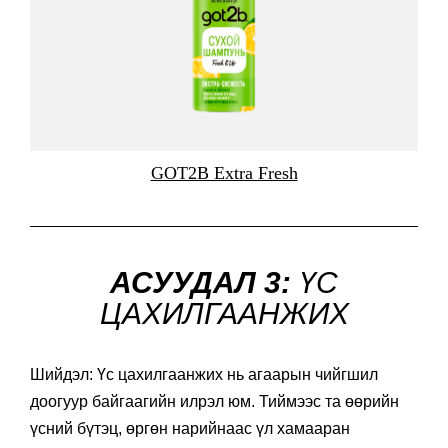
GOT2B Extra Fresh
АСУУДАЛ 3:
ҮС
ЦАХИЛГААНЖИХ
Шийдэл: Үс цахилгаанжих нь агаарын чийгшил
доогуур байгаагийн илрэл юм. Тиймээс та өөрийн
үсний бүтэц, өргөн нарийнаас үл хамааран