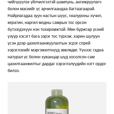
чийгшүүлэх үйлчилгээтэй шампунь, ангижруулагч
болон маскийг үс арчилгаандаа багтаагаарай.
Найрлагадаа зуун настын шүүс, гиалуроны хүчил,
кератин, наргил модны самрын тос орсон
бүтээгдэхүүн нэн тохиромжтой. Мөн буржгар үсний
үзүүр хэсэгт бага зэрэг тос түрхэж, харин шулуун
үсэн дээр цахилгаанжуулалтын эсрэг спрей
хэрэглэхийг мэргэжилтнүүд зөвлөдөг. Үүнээс гадна
натурал үс болон хуванцар шүд хосолсон сам
цахилгаанжилтыг дардаг хэрэглэлүүдийн нэгт ордог
билээ.