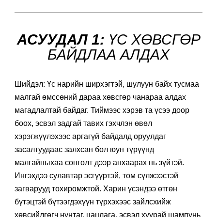
АСУУДАЛ 1:
ҮС ХӨВСГӨР
БАЙДЛАА АЛДАХ
Шийдэл: Үс нарийн ширхэгтэй, шулуун байх тусмаа
малгай өмссөний дараа хөвсгөр чанараа алдах
магадлалтай байдаг. Тиймээс хэрэв та үсээ доор
боох, эсвэл задгай тавих гэхчлэн өвөл
хэрэгжүүлэхээс аргагүй байдалд оруулдаг
засалтуудаас залхсан бол юун түрүүнд
малгайныхаа сонголт дээр анхаарах нь зүйтэй.
Ингэхдээ сулавтар эсгүүртэй, том сүлжээстэй
загварууд тохиромжтой. Харин үсэндээ өтгөн
бүтэцтэй бүтээгдэхүүн түрхэхээс зайлсхийж
хөвсийлгөгч нунтаг, цацлага, эсвэл хуурай шампунь