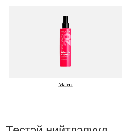
Matrix
Төстэй нийтлэлүүд