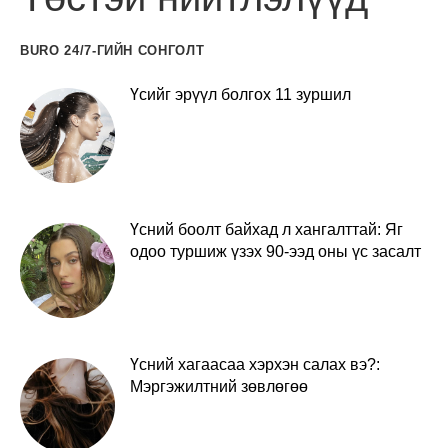
BURO 24/7-ГИЙН СОНГОЛТ
Үсийг эрүүл болгох 11 зуршил
Үсний боолт байхад л хангалттай: Яг
одоо туршиж үзэх 90-ээд оны үс засалт
Үсний хагаасаа хэрхэн салах вэ?:
Мэргэжилтний зөвлөгөө