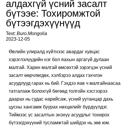
алдахгүй үсний засалт
бүтээе: Тохиромжтой
бүтээгдэхүүнүүд
Text:
Buro.Mongolia
2023-12-05
Өвлийн улиралд хүйтнээс авардаг хувцас
хэрэглэлүүдийн нэг бол яахын аргагүй дулаан
малгай. Харин малгай өмсөхтэй зэрэгцэн үсний
засалт өөрчлөгдөх, хэлбэрээ алдах гэхчлэн
асуудлууд гарах нь бий. Гэхдээ яав ч малгайнаасаа
татгалзаж болохгүй бөгөөд толгойн хэсгээрээ
даарах нь судас нарийсаж, үсний уутанцар дахь
цусны хангамж буурах нөхцөлийг бүрдүүлдэг.
Тиймээс үс засалтын энэхүү асуудлыг тохирох
бүтээгдэхүүний тусламжтай шийдэх нь зөв юм.