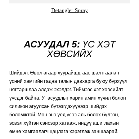
Detangler Spray
АСУУДАЛ 5:
ҮС ХЭТ
ХӨВСИЙХ
Шийдэл: Өвөл агаар хуурайшдгаас шалтгаалан
үсний хамгийн гадна талын давхарга буюу бүрхүүл
нягтаршлаа алдаж эхэлдэг. Тиймээс хэт хөвсийлт
үүсдэг байна. Уг асуудлыг харин амин хүчил болон
силикон агуулсан бүтээгдэхүүнээр шийдэх
боломжтой. Мөн энэ үед үсээ аль болох бүлээн,
эсвэл хүйтэн сэнсээр хатааж, индүү ашиглахын
өмнө хамгаалагч цацлага хэрэглэж заншаарай.