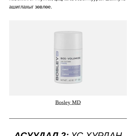
ашиглахыг зөвлөе.
Bosley MD
АСУУДАЛ 2:
ҮС ХУРДАН