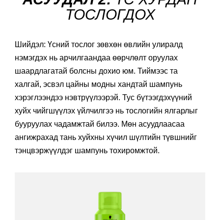
ТОСЛОГДОХ
Шийдэл: Үсний тослог зөвхөн өвлийн улиралд
нэмэгдэх нь арчилгаандаа өөрчлөлт оруулах
шаардлагатай болсны дохио юм. Тиймээс та
халгай, эсвэл цайны модны хандтай шампунь
хэрэглээндээ нэвтрүүлээрэй. Тус бүтээгдэхүүний
хуйх чийгшүүлэх үйлчилгээ нь тослогийн ялгарлыг
бууруулах чадамжтай билээ. Мөн асуудлаасаа
ангижрахад тань хуйхны хүчил шүлтийн түвшнийг
тэнцвэржүүлдэг шампунь тохиромжтой.