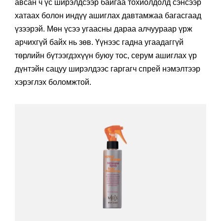
авсан ч үс ширэлдсээр байгаа тохиолдолд сэнсээр
хатаах болон индүү ашиглах давтамжаа багасгаад
үзээрэй. Мөн үсээ угаасны дараа алчуураар үрж
арчихгүй байх нь зөв. Үүнээс гадна угаадаггүй
төрлийн бүтээгдэхүүн буюу тос, серум ашиглах үр
дүнтэйн сацуу ширэлдээс гаргагч спрей нэмэлтээр
хэрэглэх боломжтой.