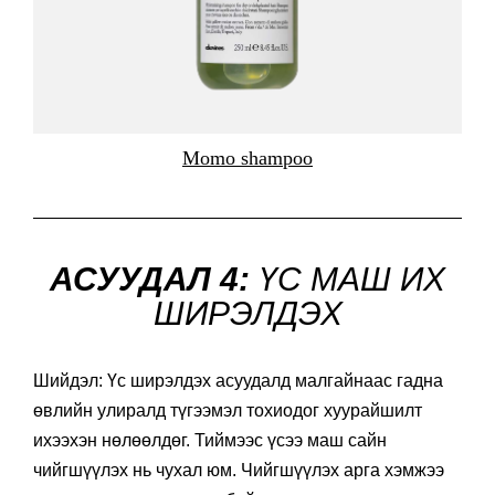
Momo shampoo
АСУУДАЛ 4:
ҮС МАШ ИХ
ШИРЭЛДЭХ
Шийдэл: Үс ширэлдэх асуудалд малгайнаас гадна
өвлийн улиралд түгээмэл тохиодог хуурайшилт
ихээхэн нөлөөлдөг. Тиймээс үсээ маш сайн
чийгшүүлэх нь чухал юм. Чийгшүүлэх арга хэмжээ