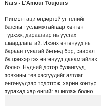
Nars - L'Amour Toujours
Пигментаци өндөртэй уг тенийг
багсны тусламжтайгаар хөнгөн
түрхэж, дараагаар нь уусгах
шаардлагатай. Ихэнх өнгөнүүд нь
бараан туяатай бөгөөд бор, саарал
ба цэнхэр гэх өнгөнүүд давамгайлах
болно. Нүдний дотор булангууд,
зовхины төв хэсгүүдийг алтлаг
өнгөнүүдээр тодотгож, харин контур
зурахад хар өнгийг ашиглаж болно.