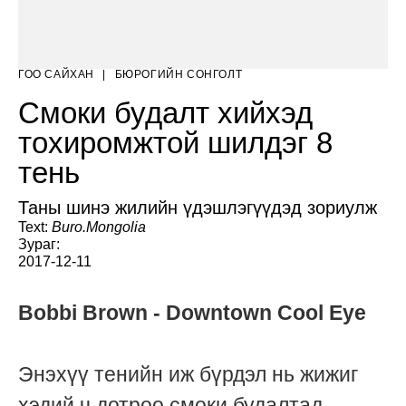
ГОО САЙХАН
|
БЮРОГИЙН СОНГОЛТ
Смоки будалт хийхэд
тохиромжтой шилдэг 8
тень
Таны шинэ жилийн үдэшлэгүүдэд зориулж
Text:
Buro.Mongolia
Зураг:
2017-12-11
Bobbi Brown - Downtown Cool Eye
Энэхүү тенийн иж бүрдэл нь жижиг
хэдий ч дотроо смоки будалтад