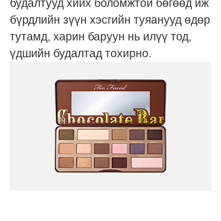
будалтууд хийх боломжтой бөгөөд иж
бүрдлийн зүүн хэсгийн туяанууд өдөр
тутамд, харин баруун нь илүү тод,
үдшийн будалтад тохирно.