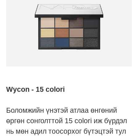
Wycon - 15 colori
Боломжийн үнэтэй атлаа өнгөний
өргөн сонголттой 15 colori иж бүрдэл
нь мөн адил тоосорхог бүтэцтэй тул