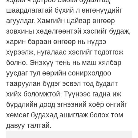
шаардлагатай бүхий л өнгөнүүдийг
агуулдаг. Хамгийн цайвар өнгөөр
зовхины хөдөлгөөнтэй хэсгийг будаж,
харин бараан өнгөөр нь нүдээ
хүрээлж, нугалаас хэсгийг тодотгож
болно. Энэхүү тень нь маш хялбар
уусдаг тул өөрийн сонирхолдоо
тааруулан бүдэг эсвэл тод будалт
хийх боломжтой. Түүнээс гадна иж
бүрдлийн доод эгнээний хоёр өнгийг
хөмсөг будахад ашиглаж болох том
давуу талтай.