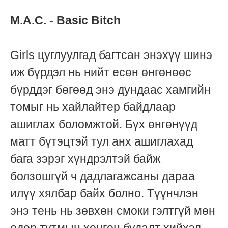
M.A.C. - Basic Bitch
Girls цуглуулгад багтсан энэхүү шинэ
иж бүрдэл нь нийт есөн өнгөнөөс
бүрддэг бөгөөд энэ дундаас хамгийн
томыг нь хайлайтер байдлаар
ашиглах боломжтой. Бүх өнгөнүүд
матт бүтэцтэй тул анх ашиглахад
бага зэрэг хүндрэлтэй байж
болзошгүй ч дадлагажсаны дараа
илүү хялбар байх болно. Түүнчлэн
энэ тень нь зөвхөн смоки гэлтгүй мөн
өдөр тутмын хөнгөн будалт хийхэд