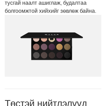
тусгай наалт ашиглаж, будалтаа
болгоомжтой хийхийг зөвлөж байна.
Төстэй нийтлэлүүд