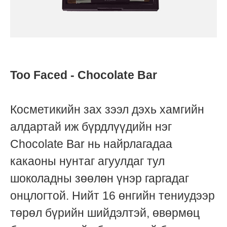
Too Faced - Chocolate Bar
Косметикийн зах зээл дэхь хамгийн
алдартай иж бүрдлүүдийн нэг
Chocolate Bar нь найрлагадаа
какаоны нунтаг агуулдаг тул
шоколадны зөөлөн үнэр гаргадаг
онцлогтой. Нийт 16 өнгийн тениудээр
төрөл бүрийн шийдэлтэй, өвөрмөц