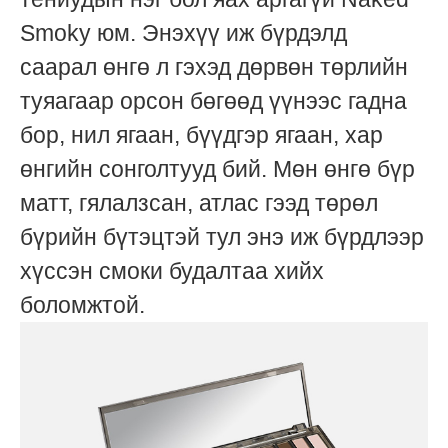
Smoky юм. Энэхүү иж бүрдэлд
саарал өнгө л гэхэд дөрвөн төрлийн
туяагаар орсон бөгөөд үүнээс гадна
бор, нил ягаан, бүүдгэр ягаан, хар
өнгийн сонголтууд бий. Мөн өнгө бүр
матт, гялалзсан, атлас гээд төрөл
бүрийн бүтэцтэй тул энэ иж бүрдлээр
хүссэн смоки будалтаа хийх
боломжтой.