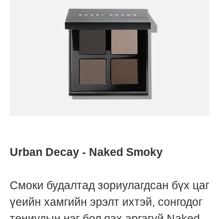
Urban Decay - Naked Smoky
Смоки будалтад зориулагдсан бүх цаг
үеийн хамгийн эрэлт ихтэй, сонгодог
тениудын нэг бол яах аргагүй Naked