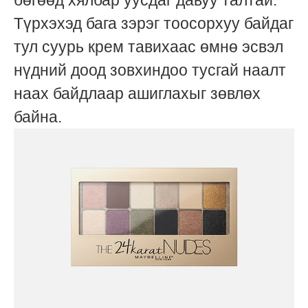
Түрхэхэд бага зэрэг тоосорхуу байдаг
тул суурь крем тавихаас өмнө эсвэл
нүдний доод зовхиндоо тусгай наалт
наах байдлаар ашиглахыг зөвлөх
байна.