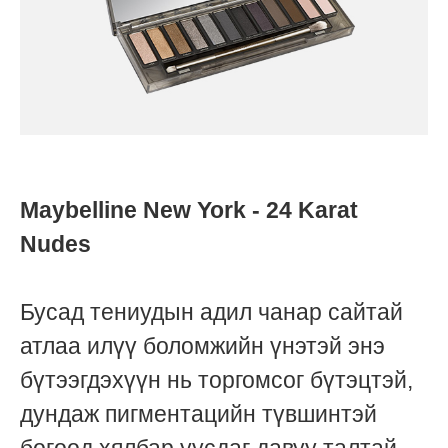
Maybelline New York - 24 Karat
Nudes
Бусад тениудын адил чанар сайтай
атлаа илүү боломжийн үнэтэй энэ
бүтээгдэхүүн нь торгомсог бүтэцтэй,
дундаж пигментацийн түвшинтэй
бөгөөд хялбар уусдаг давуу талтай.