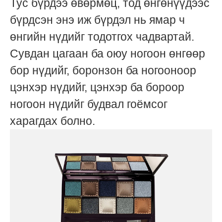
Тус бүрдээ өвөрмөц, тод өнгөнүүдээс
бүрдсэн энэ иж бүрдэл нь ямар ч
өнгийн нүдийг тодотгох чадвартай.
Сувдан цагаан ба оюу ногоон өнгөөр
бор нүдийг, боронзон ба ногооноор
цэнхэр нүдийг, цэнхэр ба бороор
ногоон нүдийг будвал гоёмсог
харагдах болно.