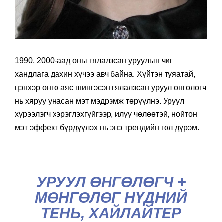
1990, 2000-аад оны гялалзсан уруулын чиг
хандлага дахин хүчээ авч байна. Хүйтэн туяатай,
цэнхэр өнгө аяс шингэсэн гялалзсан уруул өнгөлөгч
нь хяруу унасан мэт мэдрэмж төрүүлнэ. Уруул
хүрээлэгч хэрэглэхгүйгээр, илүү чөлөөтэй, нойтон
мэт эффект бүрдүүлэх нь энэ трендийн гол дүрэм.
УРУУЛ ӨНГӨЛӨГЧ +
МӨНГӨЛӨГ НҮДНИЙ
ТЕНЬ, ХАЙЛАЙТЕР