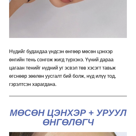
Нүдийг будахдаа үндсэн өнгөөр мөсөн цэнхэр
өнгийн тень сонгож жигд түрхэнэ. Үүний дараа
цагаан тенийг нүдний уг эсвэл төв хэсэгт тавьж
өгснөөр зөөлөн уусгалт бий болж, нүд илүү тод,
гэрэлтсэн харагдана.
МӨСӨН ЦЭНХЭР + УРУУЛ
ӨНГӨЛӨГЧ