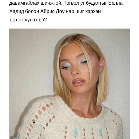
давамгайлах шинжтэй. Тэгвэл уг будалтыг Белла
Хадид болон Айрис Лоу нар шиг хэрхэн
хэрэгжүүлэх вэ?