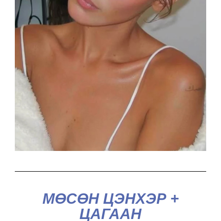
МӨСӨН ЦЭНХЭР +
ЦАГААН