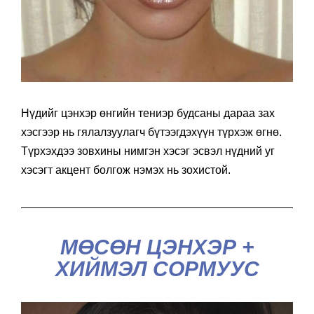
Нүдийг цэнхэр өнгийн тениэр будсаны дараа зах
хэсгээр нь гялалзуулагч бүтээгдэхүүн түрхэж өгнө.
Түрхэхдээ зовхины нимгэн хэсэг эсвэл нүдний уг
хэсэгт акцент болгож нэмэх нь зохистой.
МӨСӨН ЦЭНХЭР +
ХИЙМЭЛ СОРМУУС