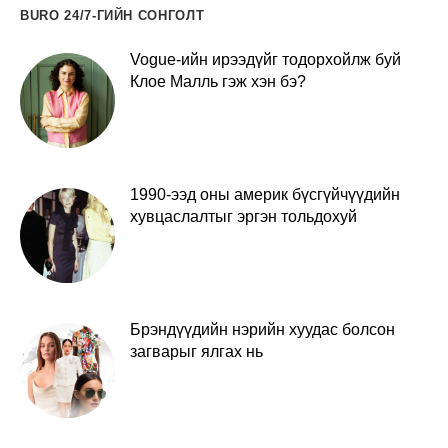
BURO 24/7-ГИЙН СОНГОЛТ
Vogue-ийн ирээдүйг тодорхойлж буй
Клое Малль гэж хэн бэ?
1990-ээд оны америк бүсгүйчүүдийн
хувцаслалтыг эргэн тольдохуй
Брэндүүдийн нэрийн хуудас болсон
загварыг ялгах нь