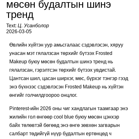
мөсөн будалтын шинэ
тренд
Text:
Ц. Усанболор
2026-03-05
Өвлийн хүйтэн уур амьсгалаас сэдэвлэсэн, хяруу
унасан мэт гялалзсан төрхийг бүтээх Frosted
Makeup буюу мөсөн будалтын шинэ тренд нь
гялалзсан, гэрэлтсэн төрхийг бүтээх увдистай.
Цантсан шил, цасан ширхэг, мөс, бүрхэг тэнгэр гээд
энэ бүхнээс сэдэвлэсэн Frosted Makeup нь хүйтэн
өнгийг голчилдгоороо онцлог.
Pinterest-ийн 2026 оны чиг хандлагын таамгаар энэ
жилийн гол өнгөөр cool blue буюу мөсөн цэнхэр
байх төлөвтэй бөгөөд энэ өнгө зөвхөн загварын
салбарт төдийгүй нүүр будалтын ертөнцөд ч