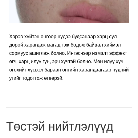
Хэрэв хүйтэн өнгөөр нүдээ будсанаар харц сул
дорой харагдаж магад гэж бодож байвал хиймэл
сормуус ашиглаж болно. Ингэснээр нэмэлт эффект
өгч, харц илүү гүн, эрч хүчтэй болно. Мөн илүү хүч
өгөхийг хүсвэл бараан өнгийн харандаагаар нүдний
угийг тодотгож өгөөрэй.
Төстэй нийтлэлүүд