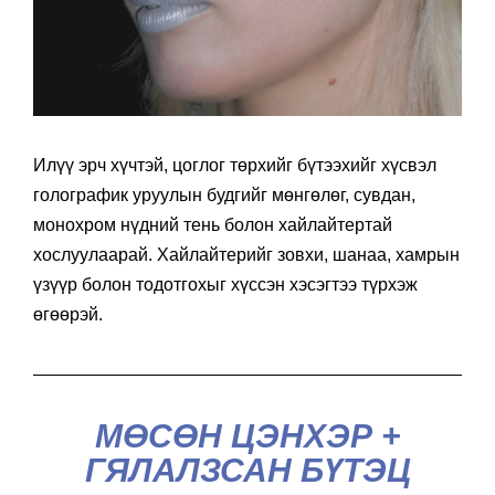
Илүү эрч хүчтэй, цоглог төрхийг бүтээхийг хүсвэл
голографик уруулын будгийг мөнгөлөг, сувдан,
монохром нүдний тень болон хайлайтертай
хослуулаарай. Хайлайтерийг зовхи, шанаа, хамрын
үзүүр болон тодотгохыг хүссэн хэсэгтээ түрхэж
өгөөрэй.
МӨСӨН ЦЭНХЭР +
ГЯЛАЛЗСАН БҮТЭЦ