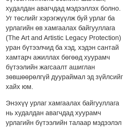
худалдан авагчдад мэдээллэх болно.
Уг төслийг хэрэгжүүлж буй урлаг ба
урлагийн өв хамгаалах байгууллага
(The Art and Artistic Legacy Protection)
уран бүтээлчид ба хэд, хэдэн сантай
хамтарч ажиллах бөгөөд хуурамч
бүтээлийн жагсаалт ашиглан
зөвшөөрөлгүй дуураймал эд зүйлсийг
хайх юм.
Энэхүү урлаг хамгаалах байгууллага
нь худалдан авагчдад хуурамч
урлагийн бүтээлийн талаар мэдээлэл