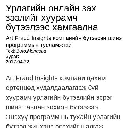
Урлагийн онлайн зах
зээлийг хуурамч
бүтээлээс хамгаална
Art Fraud Insights компанийн бүтээсэн шинэ
программын тусламжтай
Text:
Buro.Mongolia
Зураг:
2017-04-22
Art Fraud Insights компани цахим
ертөнцөд худалдаалагдаж буй
хуурамч урлагийн бүтээлийн эсрэг
шинэ тавцан зохион бүтээжээ.
Энэхүү программ нь тухайн урлагийн
бүтээл жинхэнэ эсэхийг шалгаж,