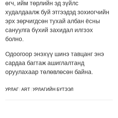
өгч, ийм төрлийн эд зүйлс
худалдаалж буй этгээдэд зохиогчийн
эрх зөрчигдсөн тухай албан ёсны
сануулга бүхий захидал илгээх
болно.
Одоогоор энэхүү шинэ тавцанг энэ
сардаа багтаж ашиглалтанд
оруулахаар төлөвлөсөн байна.
УРЛАГ
ART
УРЛАГИЙН БҮТЭЭЛ