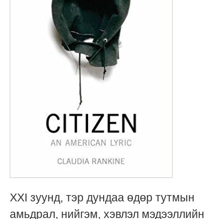
XXI зуунд, тэр дундаа өдөр тутмын
амьдрал, нийгэм, хэвлэл мэдээллийн