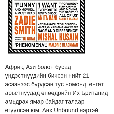
Африк, Ази болон бусад
үндэстнүүдийн бичсэн нийт 21
эсээнээс бүрдсэн тус номонд өнгөт
арьстнуудад өнөөдрийн Их Британид
амьдрах ямар байдаг талаар
өгүүлсэн юм. Анх Unbound нэртэй