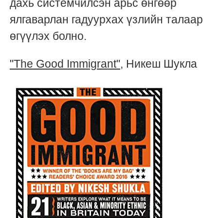
дахь системчилсэн арьс өнгөөр
ялгаварлан гадуурхах үзлийн талаар
өгүүлэх болно.
"The Good Immigrant"
, Никеш Шукла