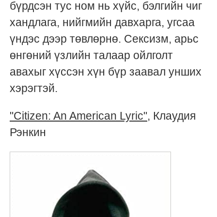
бүрдсэн тус ном нь хүйс, бэлгийн чиг
хандлага, нийгмийн давхарга, угсаа
үндэс дээр төвлөрнө. Сексизм, арьс
өнгөний үзлийн талаар ойлголт
авахыг хүссэн хүн бүр заавал унших
хэрэгтэй.
"Citizen: An American Lyric"
, Клаудия
Рэнкин