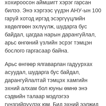
хохироосон аймшигт хэрэг гарсан
билээ. Энэ хэргээс үүдэн АНУ-ын 100
гаруй хотод иргэд эсэргүүцлийн
хөдөлгөөн эхлүүлж, шударга бус
байдал, цагдаа нарын дарангуйлал,
арьс өнгөний үзлийн эсрэг тэмцэн
бослого гаргасаар байна.
Арьс өнгөөр ялгаварлан гадуурхах
асуудал, шударга бус байдал,
дарангуйлалтай тэмцэх хамгийн
эхний алхам бол юуны өмнө энэ
сэдвийн талаар мэдлэгээ
гүнзгийрүүлэх юм. Бид эхний ээлжид