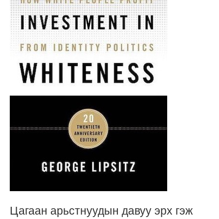
Цагаан арьстнуудын давуу эрх гэж