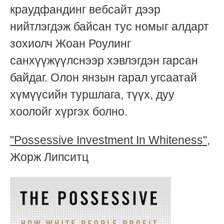
краудфандинг вебсайт дээр
нийтлэгдэж байсан тус номыг алдарт
зохиолч Жоан Роулинг
санхүүжүүлснээр хэвлэгдэн гарсан
байдаг. Олон янзын гарал угсаатай
хүмүүсийн туршлага, түүх, дуу
хоолойг хүргэх болно.
"Possessive Investment In Whiteness"
,
Жорж Липситц