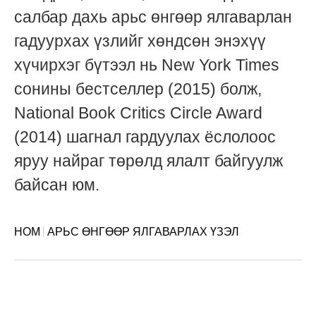
салбар дахь арьс өнгөөр ялгаварлан
гадуурхах үзлийг хөндсөн энэхүү
хүчирхэг бүтээл нь New York Times
сонины бестселлер (2015) болж,
National Book Critics Circle Award
(2014) шагнал гардуулах ёслолоос
яруу найраг төрөлд ялалт байгуулж
байсан юм.
НОМ
АРЬС ӨНГӨӨР ЯЛГАВАРЛАХ ҮЗЭЛ