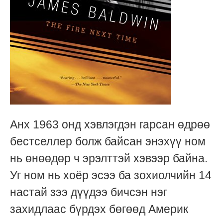
Анх 1963 онд хэвлэгдэн гарсан өдрөө
бестселлер болж байсан энэхүү ном
нь өнөөдөр ч эрэлттэй хэвээр байна.
Уг ном нь хоёр эсээ ба зохиолчийн 14
настай зээ дүүдээ бичсэн нэг
захидлаас бүрдэх бөгөөд Америк