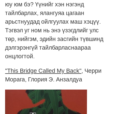
юу юм бэ? Үүнийг хэн нэгэнд
тайлбарлах, ялангуяа цагаан
арьстнуудад ойлгуулах маш хэцүү.
Тэгвэл уг ном нь энэ үзэгдлийг улс
төр, нийгэм, эдийн засгийн түвшинд
дэлгэрэнгүй тайлбарласнаараа
онцлогтой.
"This Bridge Called My Back"
, Черри
Морага, Глория Э. Анзалдуа