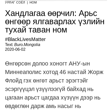
УРЛАГ СОЁЛ
|
НОМ
Хандлагаа өөрчил: Арьс
өнгөөр ялгаварлах үзлийн
тухай таван ном
#BlackLivesMatter
Text:
Buro.Mongolia
2020-06-02
Өнгөрсөн долоо хоногт АНУ-ын
Миннеаполис хотод 46 настай Жорж
Флойд гэх өнгөт арьст эрэгтэйг
эсэргүүцэл үзүүлээгүй байхад нь
цагаан арьст цагдаа хүзүүн дээр нь
өвдөглөн дарж амь насыг нь