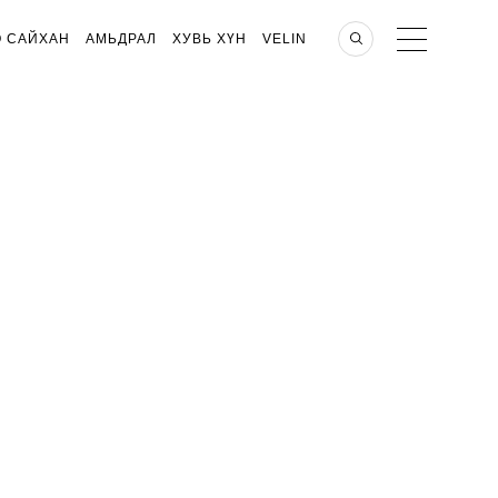
О САЙХАН
АМЬДРАЛ
ХУВЬ ХҮН
VELIN