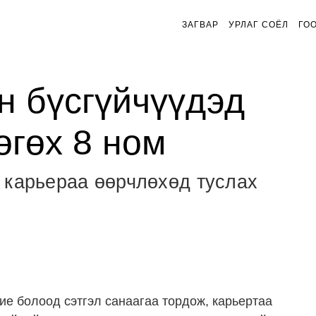
ЗАГВАР
УРЛАГ СОЁЛ
ГО
н бүсгүйчүүдэд
өгөх 8 ном
 карьераа өөрчлөхөд туслах
е болоод сэтгэл санаагаа тордож, карьертаа