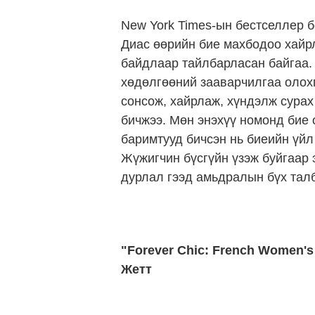
New York Times-ын бестселлер 
Диас өөрийн бие махбодоо хайр
байдлаар тайлбарласан байгаа. 
хөдөлгөөний зааварчилгаа олохг
сонсож, хайрлаж, хүндэлж сурах
бичжээ. Мөн энэхүү номонд бие
баримтууд бичсэн нь биеийн үйл
Жүжигчин бүсгүйн үзэж буйгаар э
дурлал гээд амьдралын бүх тал
"Forever Chic: French Women's 
Жетт