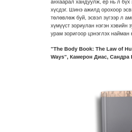
анхаарал хандуулж, ер нь л бүх
хүсдэг. Шинэ ажилд орохоор эсв
төлөвлөж буй, эсвэл зүгээр л а
хүмүүст зориулан нэгэн хэвийн
урам зоригоор цэнэглэх найман 
"The Body Book: The Law of Hun
Ways", Камерон Диас, Сандра 