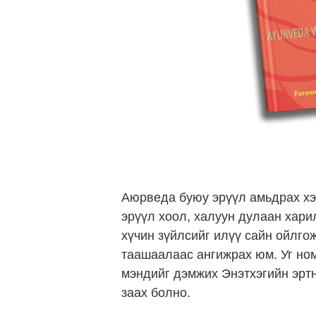
Аюрведа буюу эрүүл амьдрах хэ
эрүүл хоол, халуун дулаан хари
хүчин зүйлсийг илүү сайн ойлгож
таашаалаас ангижрах юм. Уг ном
мэндийг дэмжих Энэтхэгийн эртн
заах болно.