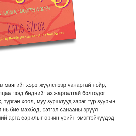
в маягийг хэрэгжүүлснээр чанартай нойр,
лцаа гээд биднийг аз жаргалтай болгодог
, түргэн хоол, муу зуршлууд зэрэг түр зуурын
 нь бие махбод, сэтгэл санааны эрүүл
ий арга барилыг орчин үеийн эмэгтэйчүүдэд