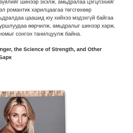
 зүйлийг шинээр эхэлж, амьдралаа цэгцлэхийг
эл романтик харилцаагаа төгсгөхөөр
мьдралдаа цаашид юу хийхээ мэдэхгүй байгаа
 зуршлуудаа өөрчилж, амьдралыг шинээр харж,
номыг сонгон танилцуулж байна.
ger, the Science of Strength, and Other
Барк