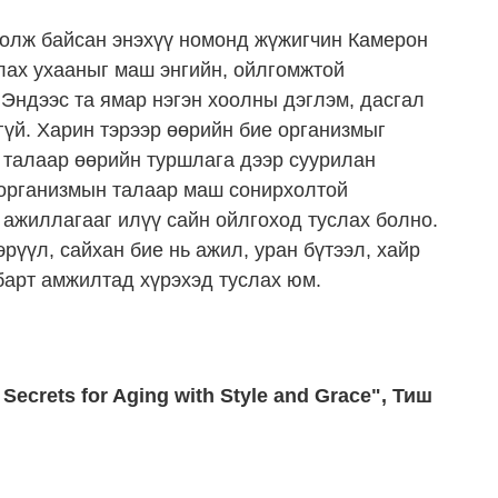
болж байсан энэхүү номонд жүжигчин Камерон
лах ухааныг маш энгийн, ойлгомжтой
Эндээс та ямар нэгэн хоолны дэглэм, дасгал
үй. Харин тэрээр өөрийн бие организмыг
 талаар өөрийн туршлага дээр суурилан
 организмын талаар маш сонирхолтой
 ажиллагааг илүү сайн ойлгоход туслах болно.
рүүл, сайхан бие нь ажил, уран бүтээл, хайр
барт амжилтад хүрэхэд туслах юм.
Secrets for Aging with Style and Grace", Тиш