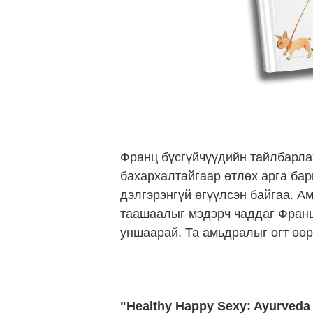
Франц бүсгүйчүүдийн тайлбарлах
бахархалтайгаар өтлөх арга бар
дэлгэрэнгүй өгүүлсэн байгаа. А
таашаалыг мэдэрч чаддаг Франц 
уншаарай. Та амьдралыг огт өөр 
"Healthy Happy Sexy: Ayurved