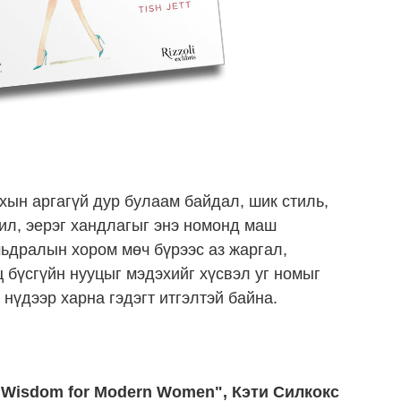
ын аргагүй дур булаам байдал, шик стиль,
ил, эерэг хандлагыг энэ номонд маш
мьдралын хором мөч бүрээс аз жаргал,
бүсгүйн нууцыг мэдэхийг хүсвэл уг номыг
нүдээр харна гэдэгт итгэлтэй байна.
a Wisdom for Modern Women", Кэти Силкокс