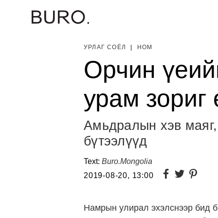
УРЛАГ СОЁЛ
|
НОМ
Орчин үеий
урам зориг 
Амьдралын хэв маяг,
бүтээлүүд
Text:
Buro.Mongolia
2019-08-20, 13:00
Намрын улирал эхэлснээр бид би