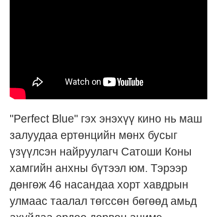
"Perfect Blue" гэх энэхүү кино нь маш
залуудаа ертөнцийн мөнх бусыг
үзүүлсэн найруулагч Сатоши Коны
хамгийн анхны бүтээл юм. Тэрээр
дөнгөж 46 насандаа хорт хавдрын
улмаас таалал төгссөн бөгөөд амьд