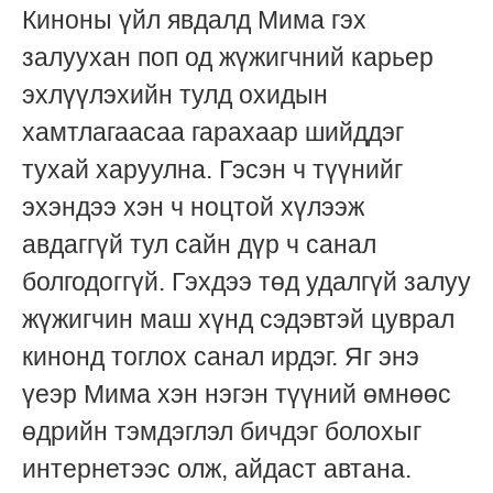
Киноны үйл явдалд Мима гэх
залуухан поп од жүжигчний карьер
эхлүүлэхийн тулд охидын
хамтлагаасаа гарахаар шийддэг
тухай харуулна. Гэсэн ч түүнийг
эхэндээ хэн ч ноцтой хүлээж
авдаггүй тул сайн дүр ч санал
болгодоггүй. Гэхдээ төд удалгүй залуу
жүжигчин маш хүнд сэдэвтэй цуврал
кинонд тоглох санал ирдэг. Яг энэ
үеэр Мима хэн нэгэн түүний өмнөөс
өдрийн тэмдэглэл бичдэг болохыг
интернетээс олж, айдаст автана.