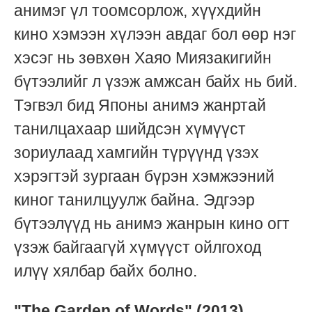
анимэг үл тоомсорлож, хүүхдийн
кино хэмээн хүлээн авдаг бол өөр нэг
хэсэг нь зөвхөн Хаяо Миязакигийн
бүтээлийг л үзэж амжсан байх нь бий.
Тэгвэл бид Японы анимэ жанртай
танилцахаар шийдсэн хүмүүст
зориулаад хамгийн түрүүнд үзэх
хэрэгтэй зургаан бүрэн хэмжээний
киног танилцуулж байна. Эдгээр
бүтээлүүд нь анимэ жанрын кино огт
үзэж байгаагүй хүмүүст ойлгоход
илүү хялбар байх болно.
"The Garden of Words" (2013)