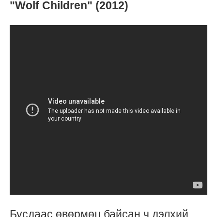
"Wolf Children" (2012)
Бусдаас өвөрмөц байсан ч дэлхий