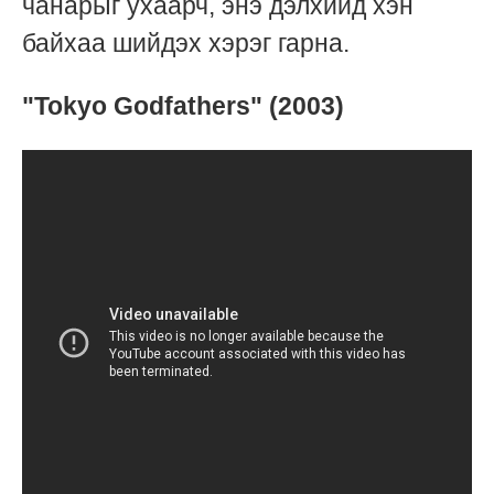
чанарыг ухаарч, энэ дэлхийд хэн
байхаа шийдэх хэрэг гарна.
"Tokyo Godfathers" (2003)