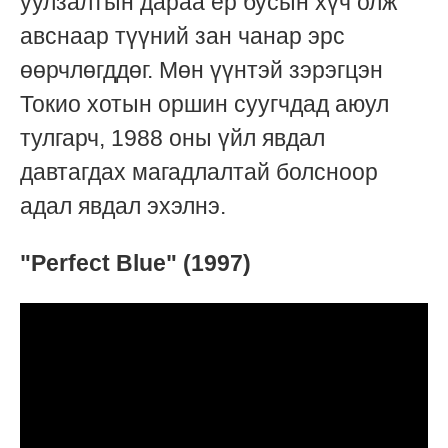
уулзалтын дараа ер бусын хүч олж
авснаар түүний зан чанар эрс
өөрчлөгддөг. Мөн үүнтэй зэрэгцэн
Токио хотын оршин суугчдад аюул
тулгарч, 1988 оны үйл явдал
давтагдах магадлалтай болсноор
адал явдал эхэлнэ.
"Perfect Blue" (1997)