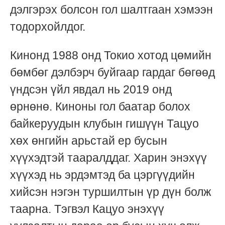
дэлгэрэх болсон гол шалтгаан хэмээн
тодорхойлдог.
Кинонд 1988 онд Токио хотод цөмийн
бөмбөг дэлбэрч буйгаар гардаг бөгөөд
үндсэн үйл явдал нь 2019 онд
өрнөнө. Киноны гол баатар болох
байкеруудын клубын гишүүн Тацуо
хөх өнгийн арьстай ер бусын
хүүхэдтэй тааралддаг. Харин энэхүү
хүүхэд нь эрдэмтэд ба цэргүүдийн
хийсэн нэгэн туршилтын үр дүн болж
таарна. Тэгвэл Кацуо энэхүү