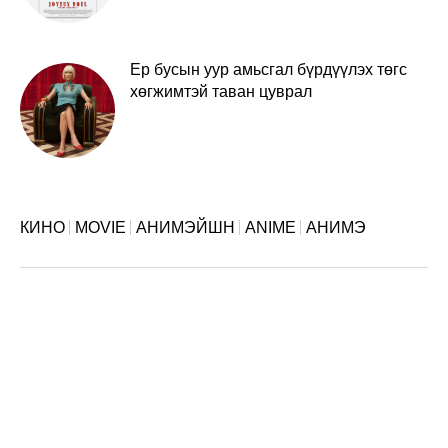
Ер бусын уур амьсгал бүрдүүлэх төгс
хөгжимтэй таван цуврал
КИНО
MOVIE
АНИМЭЙШН
ANIME
АНИМЭ