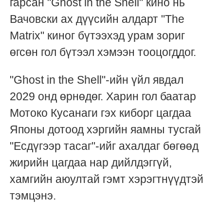
гарсан "Ghost in the Shell" кино нь
Вачовски ах дүүсийн алдарт "The
Matrix" киног бүтээхэд урам зориг
өгсөн гол бүтээл хэмээн тооцогддог.
"Ghost in the Shell"-ийн үйл явдал
2029 онд өрнөдөг. Харин гол баатар
Мотоко Кусанаги гэх киборг цагдаа
Японы дотоод хэргийн яамны тусгай
"Есдүгээр тасаг"-ийг ахалдаг бөгөөд
жирийн цагдаа нар дийлдэггүй,
хамгийн аюултай гэмт хэрэгтнүүдтэй
тэмцэнэ.