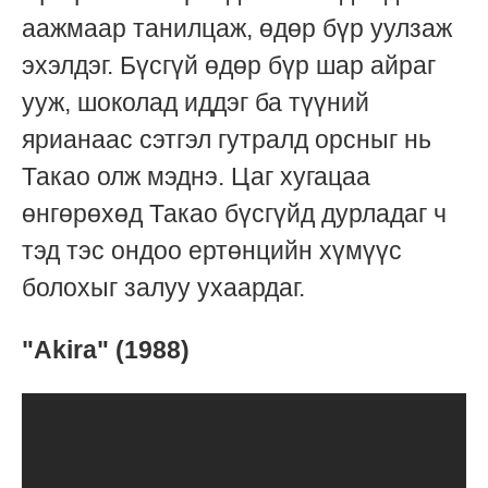
аажмаар танилцаж, өдөр бүр уулзаж
эхэлдэг. Бүсгүй өдөр бүр шар айраг
ууж, шоколад иддэг ба түүний
ярианаас сэтгэл гутралд орсныг нь
Такао олж мэднэ. Цаг хугацаа
өнгөрөхөд Такао бүсгүйд дурладаг ч
тэд тэс ондоо ертөнцийн хүмүүс
болохыг залуу ухаардаг.
"Akira" (1988)