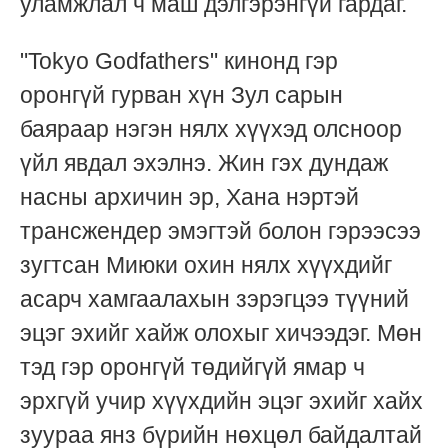
уламжлал ч маш дэлгэрэнгүй гардаг.
"Tokyo Godfathers" кинонд гэр
оронгүй гурван хүн Зул сарын
баяраар нэгэн нялх хүүхэд олсноор
үйл явдал эхэлнэ. Жин гэх дундаж
насны архичин эр, Хана нэртэй
трансжендер эмэгтэй болон гэрээсээ
зугтсан Миюки охин нялх хүүхдийг
асарч хамгаалахын зэрэгцээ түүний
эцэг эхийг хайж олохыг хичээдэг. Мөн
тэд гэр оронгүй төдийгүй ямар ч
эрхгүй учир хүүхдийн эцэг эхийг хайх
зуураа янз бүрийн нөхцөл байдалтай