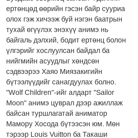
ертөнцөд өөрийн гэсэн байр сууриа
олох гэж хичээж буй нэгэн баатрын
тухай өгүүлэх энэхүү анимэ нь
байгаль дэлхий, бодит ертөнц болон
үлгэрийг хослуулсан байдал ба
нийгмийн асуудлыг хөндсөн
сэдвээрээ Хаяо Миязакигийн
бүтээлүүдийг санагдуулах болно.
"Wolf Children"-ийг алдарт "Sailor
Moon" анимэ цуврал дээр ажиллаж
байсан туршлагатай аниматор
Мамору Хосода бүтээсэн юм. Мөн
тэрээр Louis Vuitton ба Такаши