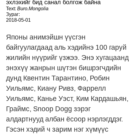
эхлэхийг бид санал болгож байна
Text:
Buro.Mongolia
Зураг:
2018-05-01
Японы анимэйшн үүсгэн
байгуулагдаад аль хэдийнэ 100 гаруй
жилийн нүүрийг үзжээ. Энэ хугацаанд
энэхүү жанрын шүтэн бишрэгчдийн
дунд Квентин Тарантино, Робин
Уильямс, Киану Ривз, Фаррелл
Уильямс, Канье Уэст, Ким Кардашьян,
Граймс, Snoop Dogg зэрэг
алдартнууд албан ёсоор нэрлэгддэг.
Гэсэн хэдий ч зарим нэг хүмүүс