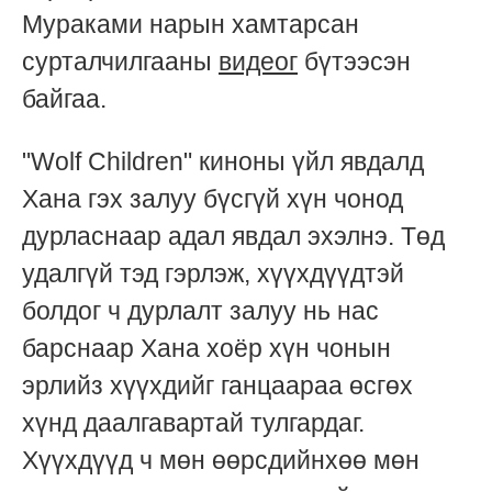
Мураками нарын хамтарсан
сурталчилгааны
видеог
бүтээсэн
байгаа.
"Wolf Children" киноны үйл явдалд
Хана гэх залуу бүсгүй хүн чонод
дурласнаар адал явдал эхэлнэ. Төд
удалгүй тэд гэрлэж, хүүхдүүдтэй
болдог ч дурлалт залуу нь нас
барснаар Хана хоёр хүн чонын
эрлийз хүүхдийг ганцаараа өсгөх
хүнд даалгавартай тулгардаг.
Хүүхдүүд ч мөн өөрсдийнхөө мөн