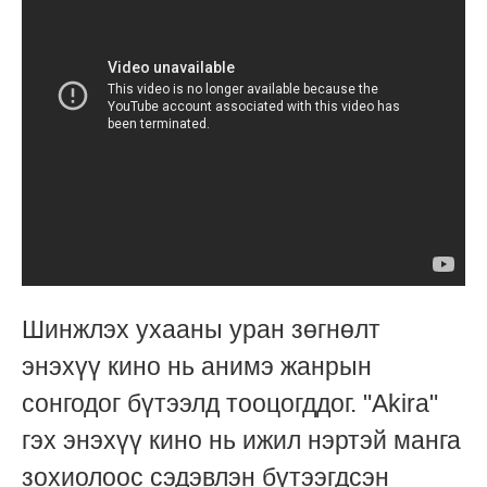
Шинжлэх ухааны уран зөгнөлт
энэхүү кино нь анимэ жанрын
сонгодог бүтээлд тооцогддог. "Akira"
гэх энэхүү кино нь ижил нэртэй манга
зохиолоос сэдэвлэн бүтээгдсэн