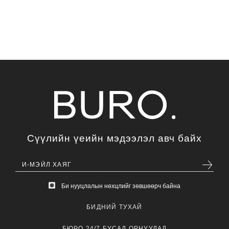
Сүүлийн үеийн мэдээлэл авч байх
Би нууцлалын нөхцлийг зөвшөөрч байна
БИДНИЙ ТУХАЙ
БЮРО 24/7 БУСАД ОРНУУДАД