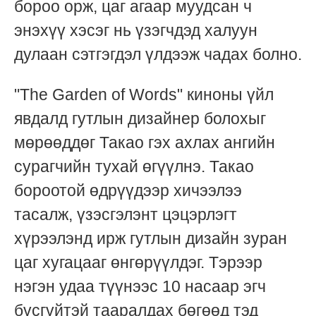
бороо орж, цаг агаар муудсан ч
энэхүү хэсэг нь үзэгчдэд халуун
дулаан сэтгэгдэл үлдээж чадах болно.
"The Garden of Words" киноны үйл
явдалд гутлын дизайнер болохыг
мөрөөддөг Такао гэх ахлах ангийн
сурагчийн тухай өгүүлнэ. Такао
бороотой өдрүүдээр хичээлээ
тасалж, үзэсгэлэнт цэцэрлэгт
хүрээлэнд ирж гутлын дизайн зуран
цаг хугацааг өнгөрүүлдэг. Тэрээр
нэгэн удаа түүнээс 10 насаар эгч
бүсгүйтэй тааралдах бөгөөд тэд