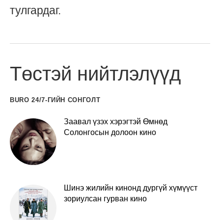
тулгардаг.
Төстэй нийтлэлүүд
BURO 24/7-ГИЙН СОНГОЛТ
Заавал үзэх хэрэгтэй Өмнөд
Солонгосын долоон кино
Шинэ жилийн кинонд дургүй хүмүүст
зориулсан гурван кино