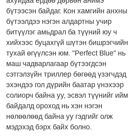
ахуйдаа ердөө дөрвөн анимэ
бүтээсэн байдаг. Кон хамгийн анхны
бүтээлдээ нэгэн алдартны учир
битүүлэг амьдрал ба түүний юу ч
хийхээс буцахгүй шүтэн бишрэгчийн
тухай өгүүлсэн юм. "Perfect Blue" нь
маш чадварлагаар бүтээгдсэн
сэтгэлзүйн триллер бөгөөд үзэгчдэд
эхэндээ гол дүрийн баатар үнэхээр
солиорч байна уу, эсвэл түүнийг ийм
байдалд ороход нь хэн нэгэн
нөлөөлөөд байна уу гэдгийг олж
мэдэхэд бэрх байх болно.