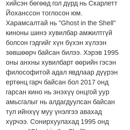
хийсэн бөгөөд гол дүрд нь Скарлетт
Йоханссон тоглосон юм.
Харамсалтай нь "Ghost in the Shell"
киноны шинэ хувилбар амжилтгүй
болсон гэдгийг хүн бүхэн хүлээн
зөвшөөрч байсан билээ. Хэрэв 1995
оны анхны хувилбарт өөрийн гэсэн
философитой адал явдлаар дүүрэн
ертөнц гарч байсан бол 2017 онд
гарсан кино нь энэхүү онцгой уур
амьсгалыг нь алдагдуулсан байсан
тул ийнхүү муу үнэлгээ авахад
хүрчээ. Сонирхуулахад 1995 онд