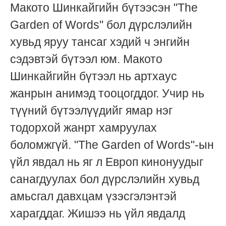
Макото Шинкайгийн бүтээсэн "The
Garden of Words" бол дүрслэлийн
хувьд яруу тансаг хэдий ч энгийн
сэдэвтэй бүтээл юм. Макото
Шинкайгийн бүтээл нь артхаус
жанрын анимэд тооцогддог. Учир нь
түүний бүтээлүүдийг ямар нэг
тодорхой жанрт хамруулах
боломжгүй. "The Garden of Words"-ын
үйл явдал нь яг л Европ кинонуудыг
санагдуулах бол дүрслэлийн хувьд
амьсгал давхцам үзэсгэлэнтэй
харагддаг. Жишээ нь үйл явдалд