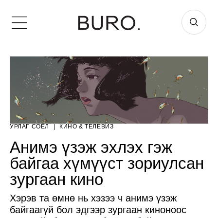
УРЛАГ СОЁЛ
|
КИНО & ТЕЛЕВИЗ
Анимэ үзэж эхлэх гэж
байгаа хүмүүст зориулсан
зургаан кино
Хэрэв та өмнө нь хэзээ ч анимэ үзэж
байгаагүй бол эдгээр зургаан киноноос