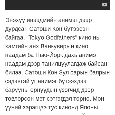
Энэхүү инээдмийн анимэг дээр
дурдсан Сатоши Кон бүтээсэн
байгаа. "Tokyo Godfathers" кино нь
хамгийн анх Ванкуверын кино
наадам ба Нью-Йорк дахь анимэ
наадам дээр танилцуулагдаж байсан
билээ. Сатоши Кон Зул сарын баярын
сэдэвтэй уг анимэг бүтээхдээ
барууны орнуудын үзэгчид дээр
төвлөрсөн мэт сэтгэгдэл төрнө. Мөн
үүний зэрэгцээ тус кинонд Японы