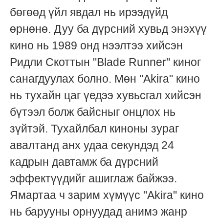
бөгөөд үйл явдал нь ирээдүйд
өрнөнө. Дуу ба дүрсний хувьд энэхүү
кино нь 1989 онд нээлтээ хийсэн
Ридли Скоттын "Blade Runner" киног
санагдуулах болно. Мөн "Akira" кино
нь тухайн цаг үедээ хувьсгал хийсэн
бүтээл болж байсныг онцлох нь
зүйтэй. Тухайлбал киноны зураг
авалтанд анх удаа секундэд 24
кадрын давтамж ба дүрсний
эффектүүдийг ашиглаж байжээ.
Ямартаа ч зарим хүмүүс "Akira" кино
нь барууны орнуудад анимэ жанр