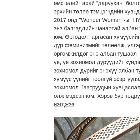
өмсгөлийг арай "даруухан" болг
эрхийн төлөө тэмцэгчдийн хувьд
2017 онд "Wonder Woman"-ыг НҮ
энэ бэлгэдлийн чанартай албан
юм. Өргөдөл гаргасан хүмүүсийн
дүр феминизмийг төлөөлж, үлгэр
өргөмжилдөг энэ албан тушаал н
үе, үе зохиомол дүрүүдийг хүндэ
зохиомол дүрийг энэхүү албан 
хүмүүс үүнийг тоолгүй эсэргүүцэ
зохиомол баатруудын хувцаслалт
олж мэдсэн юм. Хэрэв бүр тодру
нэгджээ
.