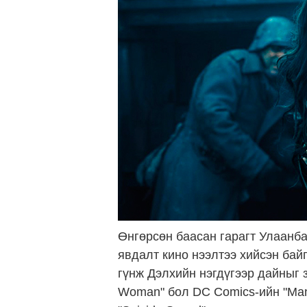
Өнгөрсөн баасан гарагт Улаанб
явдалт кино нээлтээ хийсэн ба
гүнж Дэлхийн нэгдүгээр дайныг 
Woman" бол DC Comics-ийн "Man o