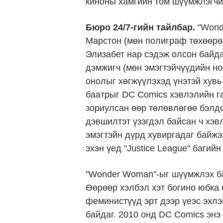
киноны хамгийн том шүүмжлэгчи
Бюро 24/7-гийн тайлбар.
"Wonde
Марстон (мөн полиграф төхөөрөм
Элизабет нар сэдэж олсон байда
дэмжигч (мөн эмэгтэйчүүдийн н
онолыг хөгжүүлэхэд үнэтэй хувь
баатрыг DC Comics хэвлэлийн га
зориулсан өөр төлөвлөгөө бэлд
дэвшилтэт үзэгдэл байсан ч хэв
эмэгтэйн дүрд хувиргадаг байжэ
эхэн үед "Justice League" баги
"Wonder Woman"-ыг шүүмжлэх ба
Өөрөөр хэлбэл хэт богино юбка б
феминистүүд эрт дээр үеэс эхлэ
байдаг. 2010 онд DC Comics энэ