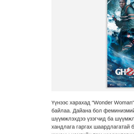
Үүнээс харахад "Wonder Woman"-
байлаа. Дайана бол феминизмийн
шүүмжлэхдээ үзэгчид ба шүүмжлэ
хандлага гаргах шаардлагатай б