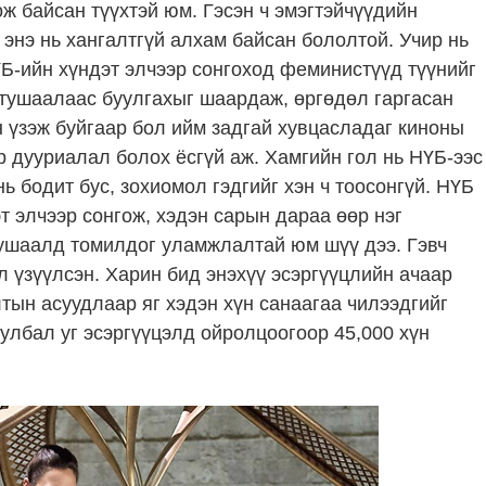
ож байсан түүхтэй юм. Гэсэн ч эмэгтэйчүүдийн
 энэ нь хангалтгүй алхам байсан бололтой. Учир нь
Б-ийн хүндэт элчээр сонгоход феминистүүд түүнийг
 тушаалаас буулгахыг шаардаж, өргөдөл гаргасан
 үзэж буйгаар бол ийм задгай хувцасладаг киноны
 дууриалал болох ёсгүй аж. Хамгийн гол нь НҮБ-ээс
ь бодит бус, зохиомол гэдгийг хэн ч тоосонгүй. НҮБ
т элчээр сонгож, хэдэн сарын дараа өөр нэг
тушаалд томилдог уламжлалтай юм шүү дээ. Гэвч
л үзүүлсэн. Харин бид энэхүү эсэргүүцлийн ачаар
ын асуудлаар яг хэдэн хүн санаагаа чилээдгийг
улбал уг эсэргүүцэлд ойролцоогоор 45,000 хүн