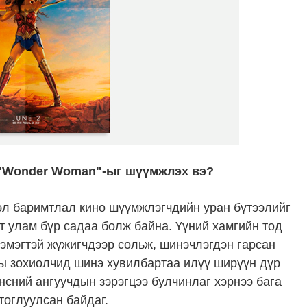
 "Wonder Woman"-ыг шүүмжлэх вэ?
л баримтлал кино шүүмжлэгчдийн уран бүтээлийг
рт улам бүр садаа болж байна. Үүний хамгийн тод
 эмэгтэй жүжигчдээр сольж, шинэчлэгдэн гарсан
оны зохиолчид шинэ хувилбартаа илүү ширүүн дүр
үнсний ангуучдын зэрэгцээ булчинлаг хэрнээ бага
тоглуулсан байдаг.