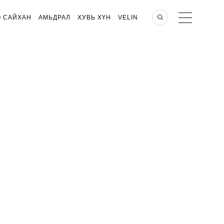
О САЙХАН
АМЬДРАЛ
ХУВЬ ХҮН
VELIN