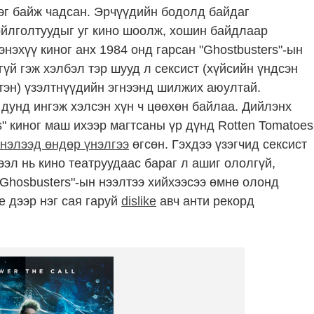
эг байж чадсан. Эрчүүдийн бодолд байдаг
ойлголтуудыг уг кино шоолж, хошин байдлаар
 энэхүү киног анх 1984 онд гарсан "Ghostbusters"-ын
үй гэж хэлбэл тэр шууд л сексист (хүйсийн үндсэн
тэн) үзэлтнүүдийн эгнээнд шилжих аюултай.
дунд ингэж хэлсэн хүн ч цөөхөн байлаа. Дийлэнх
" киног маш ихээр магтсаны үр дүнд Rotten Tomatoes
нэлээд өндөр үнэлгээ
өгсөн. Гэхдээ үзэгчид сексист
ээл нь кино театруудаас бараг л ашиг ололгүй,
"Ghosbusters"-ын нээлтээ хийхээсээ өмнө олонд
e дээр нэг сая гаруй
dislike
авч анти рекорд