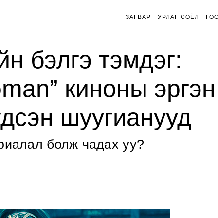
ЗАГВАР
УРЛАГ СОЁЛ
ГО
н бэлгэ тэмдэг:
man” киноны эргэн
гдсэн шуугианууд
уриалал болж чадах уу?