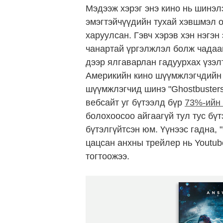
Мэдээж хэрэг энэ кино нь шинэл
эмэгтэйчүүдийн тухай хэвшмэл 
харуулсан. Гэвч хэрэв хэн нэгэн
чанартай үргэлжлэл болж чадааг
дээр ялгаварлан гадуурхах үзэл
Америкийн кино шүүмжлэгчдийн 
шүүмжлэгчид шинэ "Ghostbusters
вебсайт уг бүтээлд бүр
73%-ийн 
болохоосоо айгаагүй тул тус бүт
бүтэлгүйтсэн юм. Үүнээс гадна, 
цацсан анхны трейлер нь Youtub
тогтоожээ.