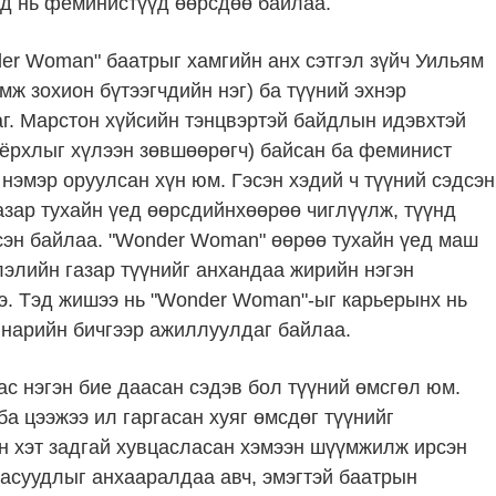
д нь феминистүүд өөрсдөө байлаа.
r Woman" баатрыг хамгийн анх сэтгэл зүйч Уильям
ж зохион бүтээгчдийн нэг) ба түүний эхнэр
г. Марстон хүйсийн тэнцвэртэй байдлын идэвхтэй
оёрхлыг хүлээн зөвшөөрөгч) байсан ба феминист
 нэмэр оруулсан хүн юм. Гэсэн хэдий ч түүний сэдсэн
зар тухайн үед өөрсдийнхөөрөө чиглүүлж, түүнд
сэн байлаа. "Wonder Woman" өөрөө тухайн үед маш
лэлийн газар түүнийг анхандаа жирийн нэгэн
э. Тэд жишээ нь "Wonder Woman"-ыг карьерынх нь
йн нарийн бичгээр ажиллуулдаг байлаа.
с нэгэн бие даасан сэдэв бол түүний өмсгөл юм.
а цээжээ ил гаргасан хуяг өмсдөг түүнийг
н хэт задгай хувцасласан хэмээн шүүмжилж ирсэн
 асуудлыг анхааралдаа авч, эмэгтэй баатрын