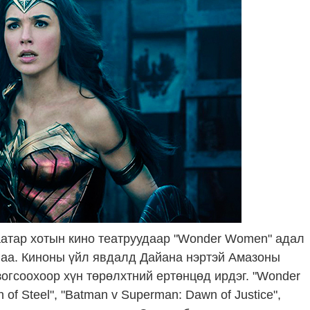
аатар хотын кино театруудаар "Wonder Women" адал
йгаа. Киноны үйл явдалд Дайана нэртэй Амазоны
зогсоохоор хүн төрөлхтний ертөнцөд ирдэг. "Wonder
f Steel", "Batman v Superman: Dawn of Justice",