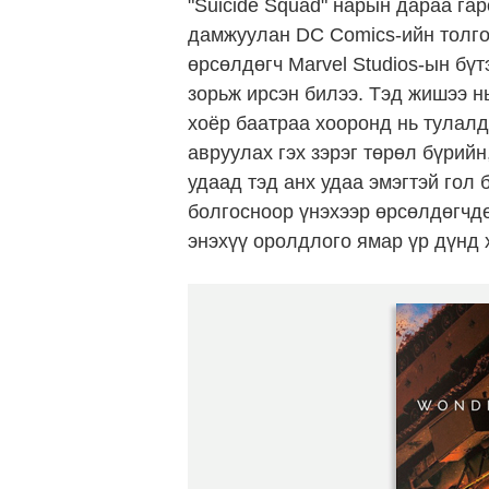
"Suicide Squad" нарын дараа га
дамжуулан DC Comics-ийн толго
өрсөлдөгч Marvel Studios-ын бү
зорьж ирсэн билээ. Тэд жишээ н
хоёр баатраа хооронд нь тулалд
авруулах гэх зэрэг төрөл бүрийн
удаад тэд анх удаа эмэгтэй гол
болгосноор үнэхээр өрсөлдөгчдө
энэхүү оролдлого ямар үр дүнд 