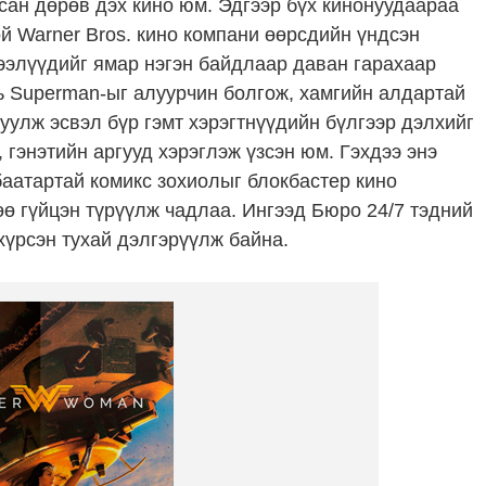
рсан дөрөв дэх кино юм. Эдгээр бүх кинонуудаараа
й Warner Bros. кино компани өөрсдийн үндсэн
тээлүүдийг ямар нэгэн байдлаар даван гарахаар
ь Superman-ыг алуурчин болгож, хамгийн алдартай
уулж эсвэл бүр гэмт хэрэгтнүүдийн бүлгээр дэлхийг
, гэнэтийн аргууд хэрэглэж үзсэн юм. Гэхдээ энэ
 баатартай комикс зохиолыг блокбастер кино
ө гүйцэн түрүүлж чадлаа. Ингээд Бюро 24/7 тэдний
хүрсэн тухай дэлгэрүүлж байна.