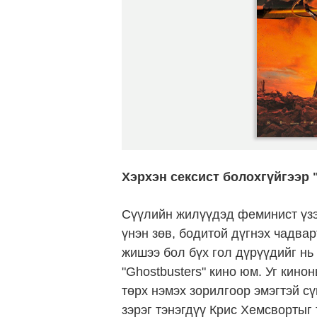
Хэрхэн сексист болохгүйгээр
Сүүлийн жилүүдэд феминист үзэ
үнэн зөв, бодитой дүгнэх чадва
жишээ бол бүх гол дүрүүдийг нь
"Ghostbusters" кино юм. Уг кин
төрх нэмэх зорилгоор эмэгтэй с
зэрэг тэнэгдүү Крис Хемсвортыг 