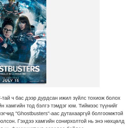
тай ч бас дээр дурдсан ижил зүйлс тохиож болох
 хамгийн тод бэлгэ тэмдэг юм. Тиймээс түүнийг
гчид "Ghostbusters"-аас дутахааргүй болгоомжтой
олсон. Гэхдээ хамгийн сонирхолтой нь энэ нөхцөлд