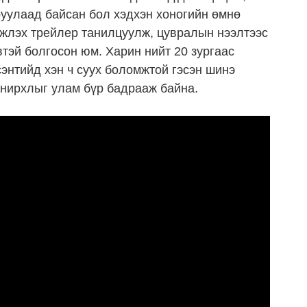
аруулаад байсан бол хэдхэн хоногийн өмнө
лжлэх трейлер танилцуулж, цувралын нээлтээс
тэй болгосон юм. Харин нийт 20 зургаас
энтийд хэн ч суух боломжтой гэсэн шинэ
онирхлыг улам бүр бадрааж байна.