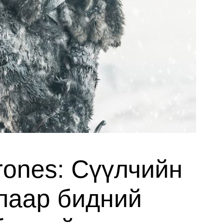
rones: Сүүлчийн
лаар бидний