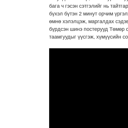
бага ч гэсэн сэтгэлийг нь тайтг
бүхэл бүтэн 2 минут орчим үргэ
өмнө хэлэлцэж, маргалдах сэдэв
бүрдсэн шинэ постерууд Төмөр с
таамгуудыг үүсгэж, хүмүүсийн с