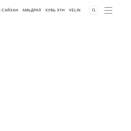
О САЙХАН
АМЬДРАЛ
ХУВЬ ХҮН
VELIN