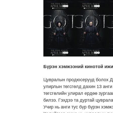
Бүрэн хэмжээний кинотой ижил
Цувралын продюсерууд болох Д
улирлын төгсгөлд дахин 13 анги
төгсгөлийн улирал ердөө зургаа
билээ. Гэхдээ та дуртай цуврала
Учир нь анги тус бүр бүрэн хэм