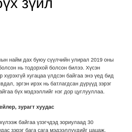
бүх зүйл
лын найм дах буюу сүүлчийн улирал 2019 оны
болсон нь тодорхой болсон билээ. Хүсэн
р хүрэхгүй хугацаа үлдсэн байгаа энэ үед бид
явдал, эргэн ирэх нь батлагдсан дүрүүд зэрэг
йгаа бүх мэдээллийг нэг дор цуглууллаа.
ейлер, зурагт хуудас
хүлээж байгаа үзэгчдэд зориулаад 30
удас зэрэг бага сага мэдээллүүдийг цацаж,