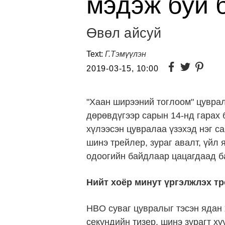
мэдэж буй 
Өвөл айсуй
Text:
Г.Тэмүүлэн
2019-03-15, 10:00
"Хаан ширээний тоглоом" цувра
дөрөвдүгээр сарын 14-нд гарах 
хүлээсэн цувралаа үзэхэд нэг са
шинэ трейлер, зураг авалт, үйл 
одоогийн байдлаар цацагдаад ба
Нийт хоёр минут үргэлжлэх тр
HBO суваг цувралыг тэсэн ядан 
секундийн тизер, шинэ зурагт ху