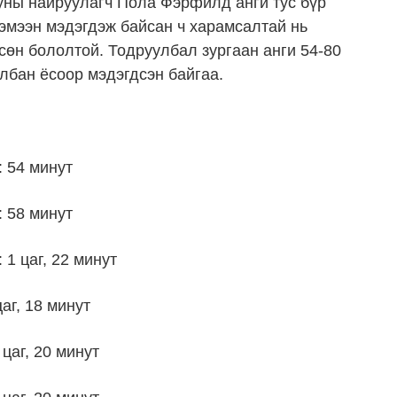
уны найруулагч Пола Фэрфилд анги тус бүр
эмээн мэдэгдэж байсан ч харамсалтай нь
өн бололтой. Тодруулбал зургаан анги 54-80
лбан ёсоор мэдэгдсэн байгаа.
: 54 минут
: 58 минут
 1 цаг, 22 минут
цаг, 18 минут
 цаг, 20 минут