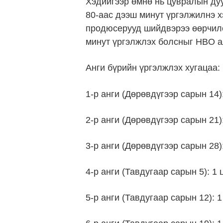
Хэдийгээр өмнө нь цувралын ду
80-аас дээш минут үргэлжилнэ х
продюсерууд шийдвэрээ өөрчилс
минут үргэлжлэх болсныг HBO а
Анги бүрийн үргэлжлэх хугацаа:
1-р анги (Дөрөвдүгээр сарын 14)
2-р анги (Дөрөвдүгээр сарын 21)
3-р анги (Дөрөвдүгээр сарын 28):
4-р анги (Тавдугаар сарын 5): 1 
5-р анги (Тавдугаар сарын 12): 1