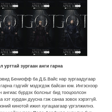
 урттай зургаан анги гарна
эвид Бениофф ба Д.Б.Вайс нар зургаадугаар
 гарна гэдгийг мэдэгдэж байсан юм. Ингэснээр
н ангиас бүрдэх болсныг бид тооцоолсон
а хэт хурдан дуусна гэж санаа зовох хэрэггүй.
жээний кинотой ижил хугацаагаар үргэлжилнэ.