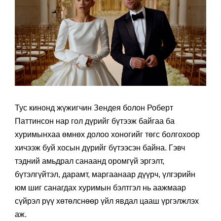
Тус кинонд жүжигчин Зендея болон Роберт
Паттинсон нар гол дүрийг бүтээж байгаа ба
хуримынхаа өмнөх долоо хоногийг төгс болгохоор
хичээж буй хосын дүрийг бүтээсэн байна. Гэвч
тэдний амьдрал санаанд оромгүй эргэлт,
бүтэлгүйтэл, дарамт, маргаанаар дүүрч, үлгэрийн
юм шиг санагдах хуримын бэлтгэл нь аажмаар
сүйрэл рүү хөтөлснөөр үйл явдал цааш үргэлжлэх
аж.