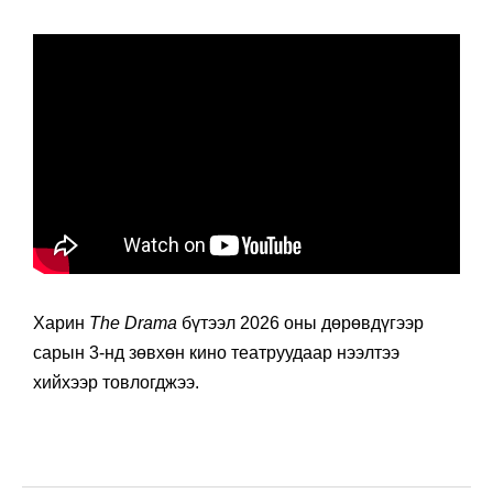
Харин
The Drama
бүтээл 2026 оны дөрөвдүгээр
сарын 3-нд зөвхөн кино театруудаар нээлтээ
хийхээр товлогджээ.