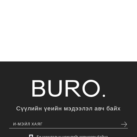
Сүүлийн үеийн мэдээлэл авч байх
Би нууцлалын нөхцлийг зөвшөөрч байна