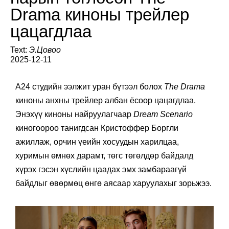
Drama киноны трейлер
цацагдлаа
Text:
Э.Цовоо
2025-12-11
А24 студийн ээлжит уран бүтээл болох
The Drama
киноны анхны трейлер албан ёсоор цацагдлаа.
Энэхүү киноны найруулагчаар
Dream Scenario
киногоороо танигдсан Кристоффер Боргли
ажиллаж, орчин үеийн хосуудын харилцаа,
хуримын өмнөх дарамт, төгс төгөлдөр байдалд
хүрэх гэсэн хүслийн цаадах эмх замбараагүй
байдлыг өвөрмөц өнгө аясаар харуулахыг зорьжээ.